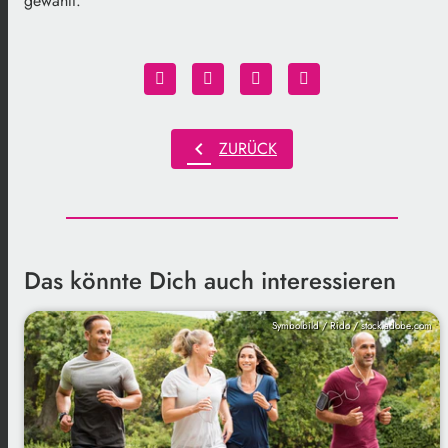
gewählt.
chevron_left
ZURÜCK
Das könnte Dich auch interessieren
Symbolbild / Rido / stock.adobe.com