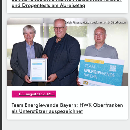
und Drogentests am Abreisetag
Ulrich Förtsch, Handwerkskammer für Oberfranken
08
. August 2026 12:18
notes
Team Energiewende Bayern: HWK Oberfranken
als Unterstützer ausgezeichnet