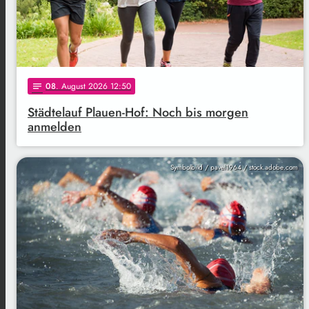
08
. August 2026 12:50
notes
Städtelauf Plauen-Hof: Noch bis morgen
anmelden
Symbolbild / pavel1964 / stock.adobe.com