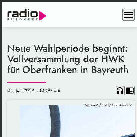
menu
Neue Wahlperiode beginnt:
Vollversammlung der HWK
für Oberfranken in Bayreuth
headphones
chrome_reader_mode
01. Juli 2024
· 10:00 Uhr
Symbolbild/sunakri/stock.adobe.com