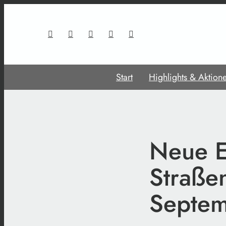
Start
Highlights & Aktion
Neue E
Straße
Septe