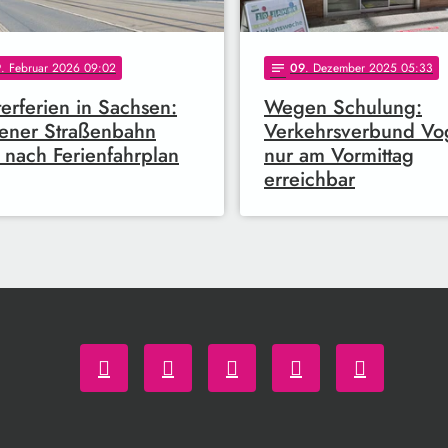
9
. Februar 2026 09:02
09
. Dezember 2025 05:33
notes
erferien in Sachsen:
Wegen Schulung:
ener Straßenbahn
Verkehrsverbund Vo
t nach Ferienfahrplan
nur am Vormittag
erreichbar