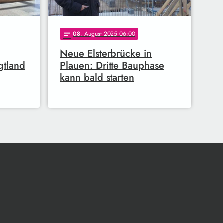
08
. August 2025 06:00
notes
Neue Elsterbrücke in
gtland
Plauen: Dritte Bauphase
kann bald starten