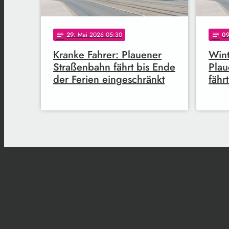
29
. Mai 2026 05:30
0
notes
notes
Kranke Fahrer: Plauener
Wint
Straßenbahn fährt bis Ende
Plau
der Ferien eingeschränkt
fähr