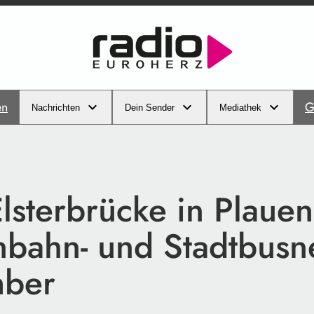
en
G
Nachrichten
Dein Sender
Mediathek
lsterbrücke in Plaue
nbahn- und Stadtbusn
mber