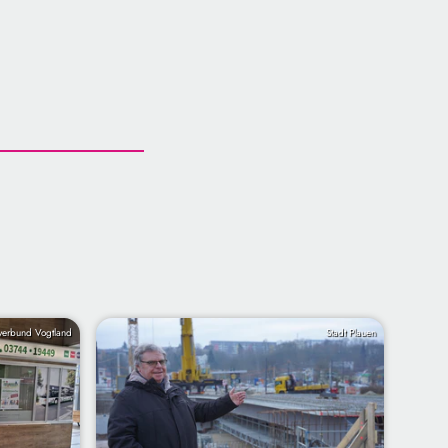
verbund Vogtland
Stadt Plauen