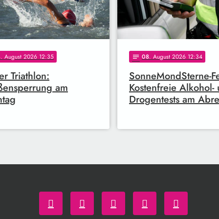
8
. August 2026 12:35
08
. August 2026 12:34
notes
er Triathlon:
SonneMondSterne-Fes
ßensperrung am
Kostenfreie Alkohol-
ntag
Drogentests am Abre