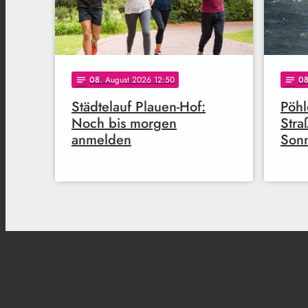
08
. August 2026 12:50
0
notes
notes
Städtelauf Plauen-Hof:
Pöhl
Noch bis morgen
Stra
anmelden
Son