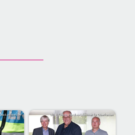
 stock.adobe.com
Ulrich Förtsch, Handwerkskammer für Oberfranken