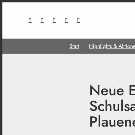
Start
Highlights & Aktion
Neue E
Schuls
Plauen