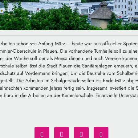
Arbeiten schon seit Anfang März – heute war nun offizieller Spatens
emmler-Oberschule in Plauen. Die vorhandene Turnhalle soll zu ein
r der Woche soll der als Mensa dienen und auch Vereine können 
schule selbst lässt die Stadt Plauen die Sanitäranlagen erneuern,
schutz auf Vordermann bringen. Um die Baustelle vom Schulbetr
estellt. Die Arbeiten im Schulgebäude sollen bis Ende März abges
Weihnachten kommenden Jahres fertig sein. Insgesamt investiert die 
n Euro in die Arbeiten an der Kemmlerschule. Finanzielle Unterstü