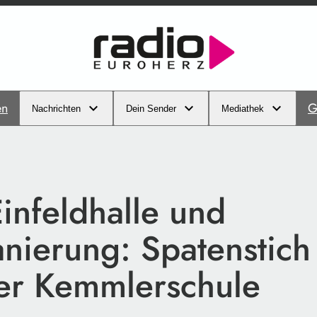
en
G
Nachrichten
Dein Sender
Mediathek
infeldhalle und
anierung: Spatenstich
er Kemmlerschule