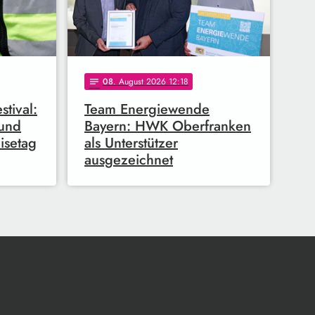
08
. August 2026 12:18
notes
tival:
Team Energiewende
 und
Bayern: HWK Oberfranken
isetag
als Unterstützer
ausgezeichnet