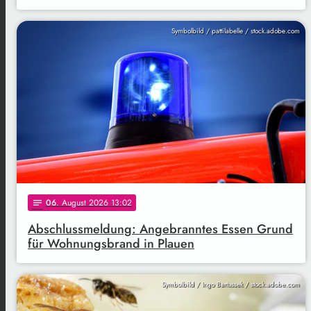
Symbolbild / pattilabelle / stock.adobe.com
06
. August 2026 13:02
notes
Abschlussmeldung: Angebranntes Essen Grund
für Wohnungsbrand in Plauen
Symbolbild / Ingo Bartussek / stock.adobe.com