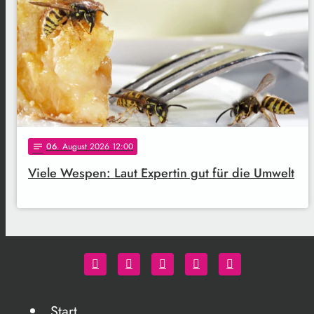
06
. August 2026 12:00
notes
Viele Wespen: Laut Expertin gut für die Umwelt
Start