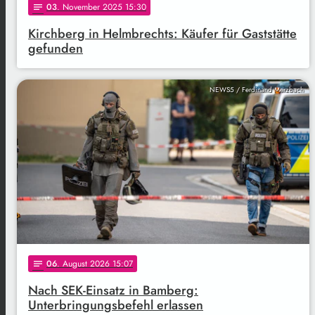
03
. November 2025 15:30
notes
Kirchberg in Helmbrechts: Käufer für Gaststätte
gefunden
NEWS5 / Ferdinand Merzbach
06
. August 2026 15:07
notes
Nach SEK-Einsatz in Bamberg:
Unterbringungsbefehl erlassen