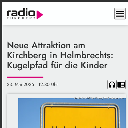
menu
Neue Attraktion am
Kirchberg in Helmbrechts:
Kugelpfad für die Kinder
headphones
chrome_reader_mode
23. Mai 2026
· 12:30 Uhr
Symbolbild/Elke Hötzel/stock.adobe.com