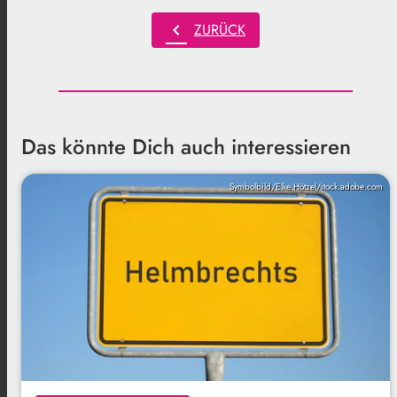
chevron_left
ZURÜCK
Das könnte Dich auch interessieren
Symbolbild/Elke Hötzel/stock.adobe.com