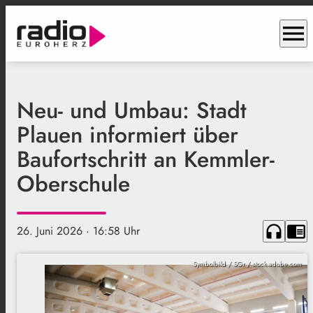
menu
Neu- und Umbau: Stadt
Plauen informiert über
Baufortschritt an Kemmler-
Oberschule
headphones
chrome_reader_mode
26. Juni 2026
· 16:58 Uhr
Symbolbild / SGr / stock.adobe.com