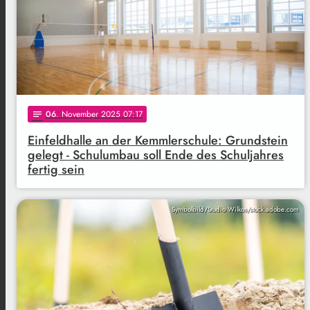
06
. November 2025 07:17
notes
Einfeldhalle an der Kemmlerschule: Grundstein
gelegt - Schulumbau soll Ende des Schuljahres
fertig sein
Symbolbild/Studio Wilkos/stock.adobe.com