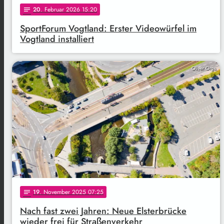
20
. Februar 2026 15:20
notes
SportForum Vogtland: Erster Videowürfel im
Vogtland installiert
Oliver Orgs
19
. November 2025 07:25
notes
Nach fast zwei Jahren: Neue Elsterbrücke
wieder frei für Straßenverkehr