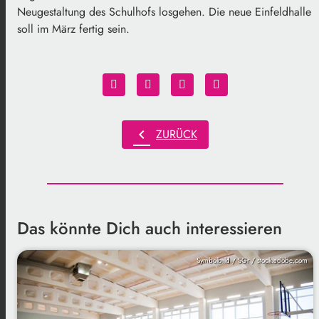
Neugestaltung des Schulhofs losgehen. Die neue Einfeldhalle
soll im März fertig sein.
chevron_left
ZURÜCK
Das könnte Dich auch interessieren
Symbolbild / SGr / stock.adobe.com