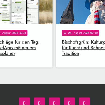
4
. August 2026 15:33
04
. August 2026 09:30
notes
chläge für den Tag:
Bischofsgrün: Kulturp
telApp mit neuem
für Kunst und Schne
splaner
Tradition