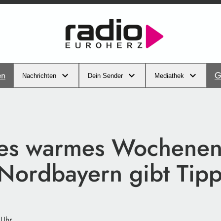
en
G
Nachrichten
Dein Sender
Mediathek
es warmes Wochenen
ordbayern gibt Tipp
 Uhr