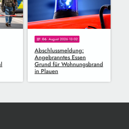
06
. August 2026 13:02
notes
Abschlussmeldung:
Angebranntes Essen
l
Grund für Wohnungsbrand
in Plauen