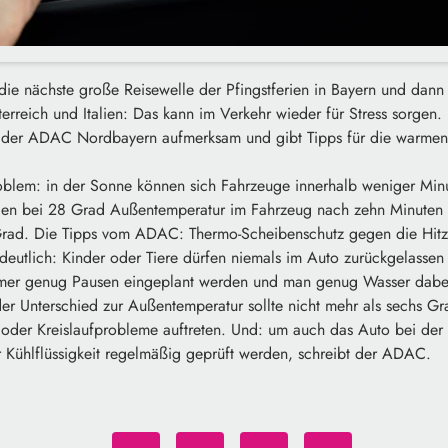
ie nächste große Reisewelle der Pfingstferien in Bayern und dann
rreich und Italien: Das kann im Verkehr wieder für Stress sorgen. 
t der ADAC Nordbayern aufmerksam und gibt Tipps für die warmen
roblem: in der Sonne können sich Fahrzeuge innerhalb weniger Minu
en bei 28 Grad Außentemperatur im Fahrzeug nach zehn Minuten
rad. Die Tipps vom ADAC: Thermo-Scheibenschutz gegen die Hi
deutlich: Kinder oder Tiere dürfen niemals im Auto zurückgelasse
mmer genug Pausen eingeplant werden und man genug Wasser dabei
der Unterschied zur Außentemperatur sollte nicht mehr als sechs G
oder Kreislaufprobleme auftreten. Und: um auch das Auto bei der H
er Kühlflüssigkeit regelmäßig geprüft werden, schreibt der ADAC.