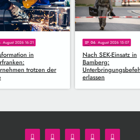
6
. August 2026 16:21
06
. August 2026 15:07
notes
sformation in
Nach SEK-Einsatz in
franken:
Bamberg:
rnehmen trotzen der
Unterbringungsbefeh
e
erlassen