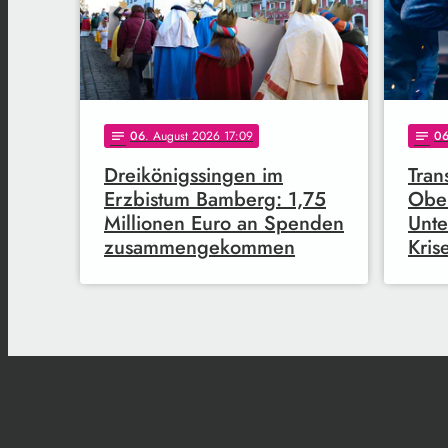
06
. August 2026 17:09
0
notes
notes
Dreikönigssingen im
Tran
Erzbistum Bamberg: 1,75
Ober
Millionen Euro an Spenden
Unte
zusammengekommen
Kris