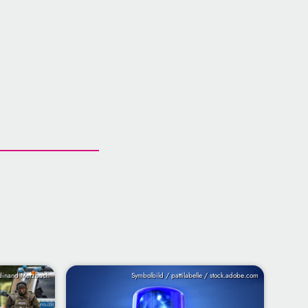
inand Merzbach
Symbolbild / pattilabelle / stock.adobe.com