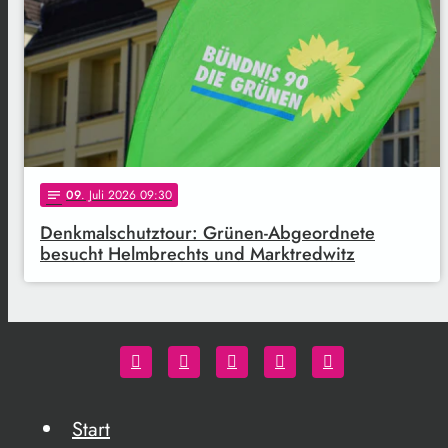
09
. Juli 2026 09:30
notes
Denkmalschutztour: Grünen-Abgeordnete
besucht Helmbrechts und Marktredwitz
Start