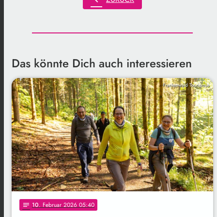
Das könnte Dich auch interessieren
Frankenwald Tourismus
10
. Februar 2026 05:40
notes