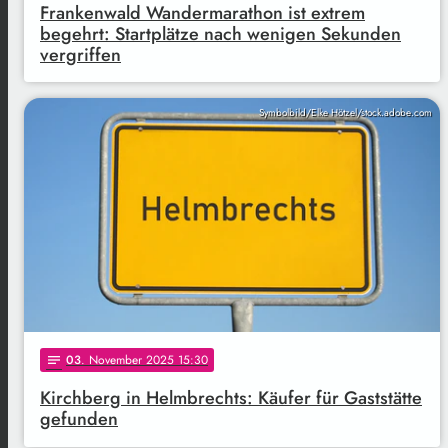
Frankenwald Wandermarathon ist extrem
begehrt: Startplätze nach wenigen Sekunden
vergriffen
Symbolbild/Elke Hötzel/stock.adobe.com
03
. November 2025 15:30
notes
Kirchberg in Helmbrechts: Käufer für Gaststätte
gefunden