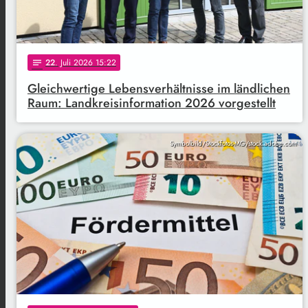
22
. Juli 2026 15:22
notes
Gleichwertige Lebensverhältnisse im ländlichen
Raum: Landkreisinformation 2026 vorgestellt
Symbolbild/Stockfotos-MG/stock.adobe.com