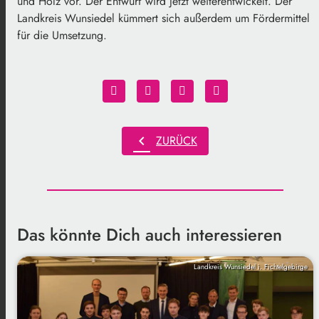
und Holz vor. Der Entwurf wird jetzt weiterentwickelt. Der
Landkreis Wunsiedel kümmert sich außerdem um Fördermittel
für die Umsetzung.
chevron_left
ZURÜCK
Das könnte Dich auch interessieren
Landkreis Wunsiedel i. Fichtelgebirge