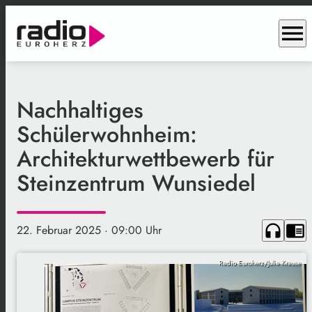
menu
Nachhaltiges
Schülerwohnheim:
Architekturwettbewerb für
Steinzentrum Wunsiedel
headphones
chrome_reader_mode
22. Februar 2025
· 09:00 Uhr
Radio Euroherz/Julia Krause