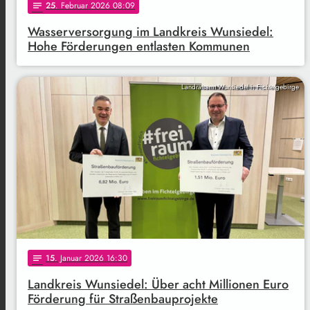
25
. Februar 2026 08:09
notes
Wasserversorgung im Landkreis Wunsiedel:
Hohe Förderungen entlasten Kommunen
Landratsamt Wunsiedel i. Fichtelgebirge
15
. Januar 2026 16:30
notes
Landkreis Wunsiedel: Über acht Millionen Euro
Förderung für Straßenbauprojekte