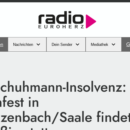
en
G
Nachrichten
Dein Sender
Mediathek
chuhmann-Insolvenz:
fest in
zenbach/Saale finde