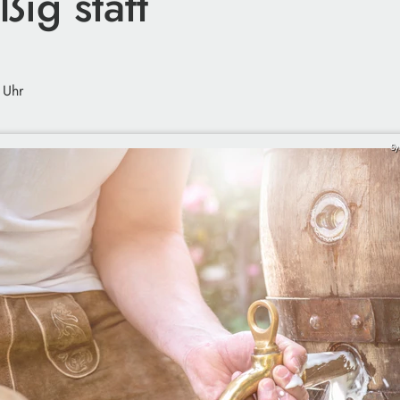
ig statt
 Uhr
Sy