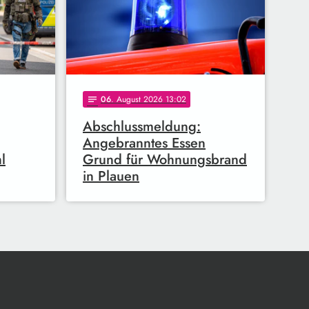
06
. August 2026 13:02
notes
Abschlussmeldung:
Angebranntes Essen
l
Grund für Wohnungsbrand
in Plauen