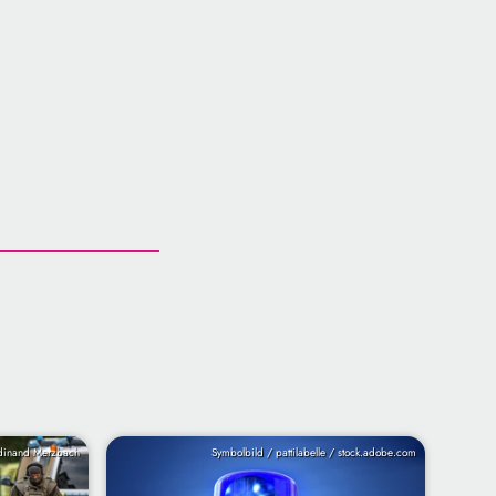
inand Merzbach
Symbolbild / pattilabelle / stock.adobe.com