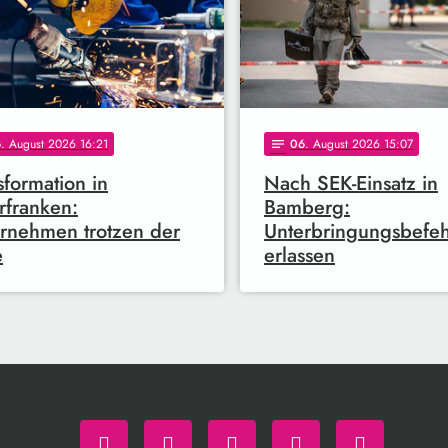
6
. August 2026 16:21
06
. August 2026 15:07
notes
sformation in
Nach SEK-Einsatz in
franken:
Bamberg:
rnehmen trotzen der
Unterbringungsbefeh
e
erlassen