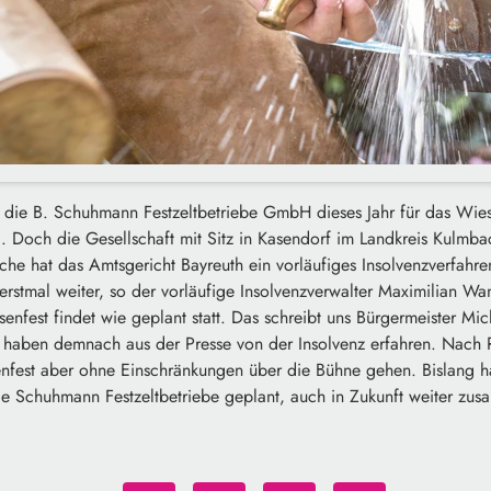
st die B. Schuhmann Festzeltbetriebe GmbH dieses Jahr für das Wi
. Doch die Gesellschaft mit Sitz in Kasendorf im Landkreis Kulmbac
he hat das Amtsgericht Bayreuth ein vorläufiges Insolvenzverfahre
 erstmal weiter, so der vorläufige Insolvenzverwalter Maximilian W
fest findet wie geplant statt. Das schreibt uns Bürgermeister Mi
 haben demnach aus der Presse von der Insolvenz erfahren. Nach
senfest aber ohne Einschränkungen über die Bühne gehen. Bislang h
 Schuhmann Festzeltbetriebe geplant, auch in Zukunft weiter zus