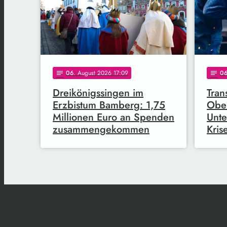
06
. August 2026 17:09
0
notes
notes
Dreikönigssingen im
Tran
Erzbistum Bamberg: 1,75
Ober
Millionen Euro an Spenden
Unte
zusammengekommen
Kris