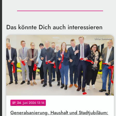
Das könnte Dich auch interessieren
Ulrike Sommerer
24
. Juni 2026 13:16
notes
Generalsanierung, Haushalt und Stadtjubiläum: