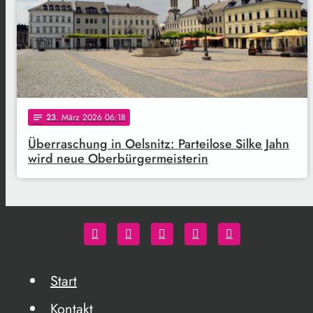
23
. März 2026 06:18
notes
Überraschung in Oelsnitz: Parteilose Silke Jahn
wird neue Oberbürgermeisterin
Start
Kontakt