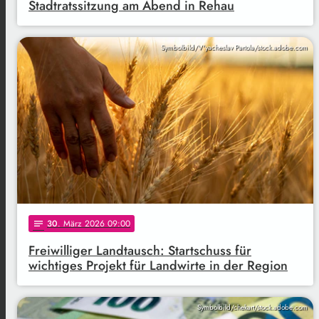
Stadtratssitzung am Abend in Rehau
Symbolbild/V'yacheslav Partola/stock.adobe.com
30
. März 2026 09:00
notes
Freiwilliger Landtausch: Startschuss für
wichtiges Projekt für Landwirte in der Region
Symbolbild/chekart/stock.adobe.com