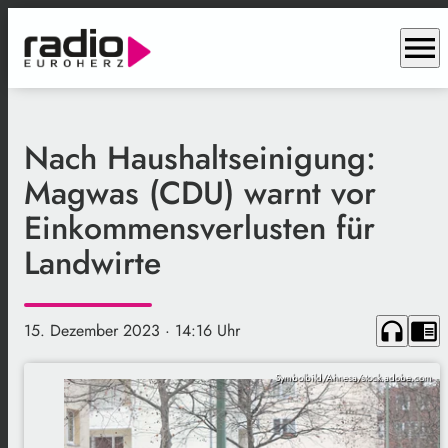
menu
Nach Haushaltseinigung:
Magwas (CDU) warnt vor
Einkommensverlusten für
Landwirte
headphones
chrome_reader_mode
15. Dezember 2023
· 14:16 Uhr
Symbolbild/Ahnesa/stock.adobe.com