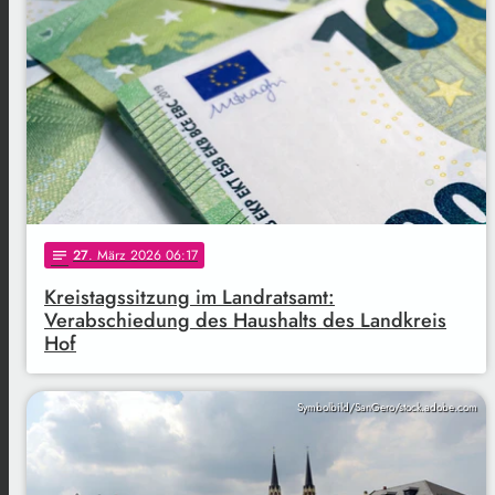
27
. März 2026 06:17
notes
Kreistagssitzung im Landratsamt:
Verabschiedung des Haushalts des Landkreis
Hof
Symbolbild/SanGero/stock.adobe.com