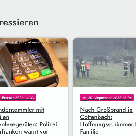
ressieren
Symbolbild / U. J. Alexander / stock.adobe.com
. Februar 2026 14:03
20
. September 2025 12:04
notes
ndensammler mit
Nach Großbrand in
ilen
Cottenbach:
enlesegeräten: Polizei
Hoffnungsschimmer 
franken warnt vor
Familie