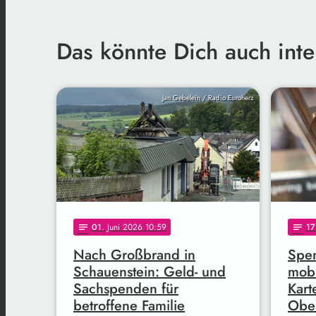
Das könnte Dich auch inte
Jan Gebelein / Radio Euroherz
01
. Juni 2026 10:59
17
notes
notes
Nach Großbrand in
Spe
Schauenstein: Geld- und
mob
Sachspenden für
Kart
betroffene Familie
Ober