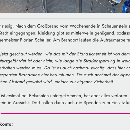
 ist riesig. Nach dem Großbrand vom Wochenende in Schauenstein s
tadt eingegangen. Kleidung gibt es mittlerweile genügend, sodass
rgermeister Florian Schaller. Am Brandort laufen die Aufräumarbeite
jetzt geschaut werden, wie das mit der Standsicherheit ist von d
nsturzgefährdet ist oder nicht, wie lange die Straßensperrung in w
erhalten werden muss. Da ist es auch nochmal wichtig, dass hier ha
esperrten Brandruine hier herumturnen. Da auch nochmal der Appel
chen Abstand gewahrt wird, einfach zur eigenen Sicherheit.
 ist erstmal bei Bekannten untergekommen, hat aber alles verloren. 
in in Aussicht. Dort sollen dann auch die Spenden zum Einsatz 
konto: