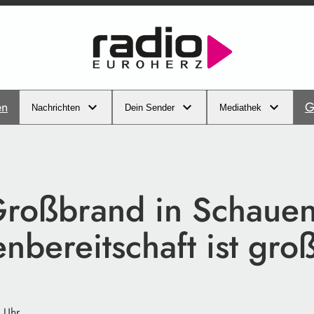
en
G
Nachrichten
Dein Sender
Mediathek
roßbrand in Schauen
bereitschaft ist gro
 Uhr