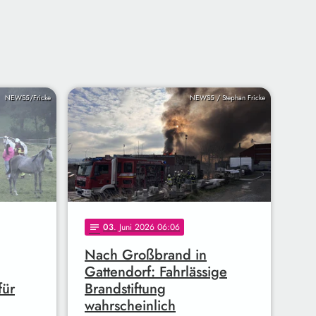
NEWS5/Fricke
NEWS5 / Stephan Fricke
03
. Juni 2026 06:06
notes
Nach Großbrand in
Gattendorf: Fahrlässige
für
Brandstiftung
wahrscheinlich