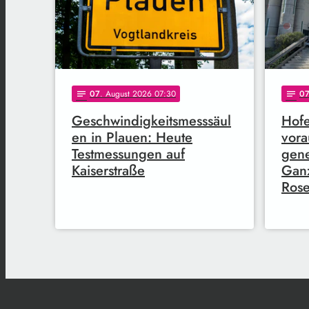
07
. August 2026 07:30
0
notes
notes
Geschwindigkeitsmesssäul
Hofe
en in Plauen: Heute
vora
Testmessungen auf
gene
Kaiserstraße
Gan
Rose