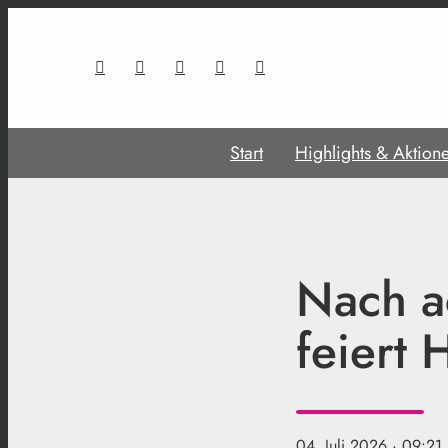
Start
Highlights & Aktion
Nach a
feiert 
04. Juli 2026
· 09:21