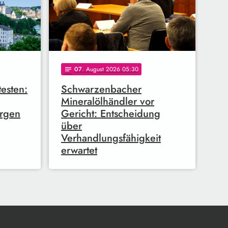
07
. August 2026 05:30
notes
esten:
Schwarzenbacher
Mineralölhändler vor
rgen
Gericht: Entscheidung
über
Verhandlungsfähigkeit
erwartet