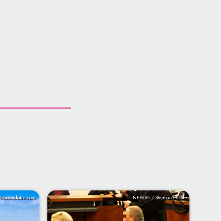
/stock.adobe.com
NEWS5 / Stephan Fricke