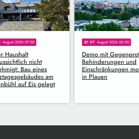
7
. August 2026 07:00
07
. August 2026 06:00
notes
r Haushalt
Demo mit Gegenprot
ussichtlich nicht
Behinderungen und
hmigt: Bau eines
Einschränkungen mo
ztagesgebäudes am
in Plauen
nbühl auf Eis gelegt