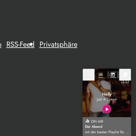
o
RSS-Feed
Privatsphäre
expand_more
manage_search
today
library_music
Nelly
Just A Dream
play_arrow
equalizer
ON AIR
Der Abend
mit der besten Playlist für die Region