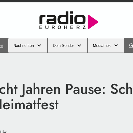
en
G
Nachrichten
Dein Sender
Mediathek
cht Jahren Pause: Sc
Heimatfest
 Uhr