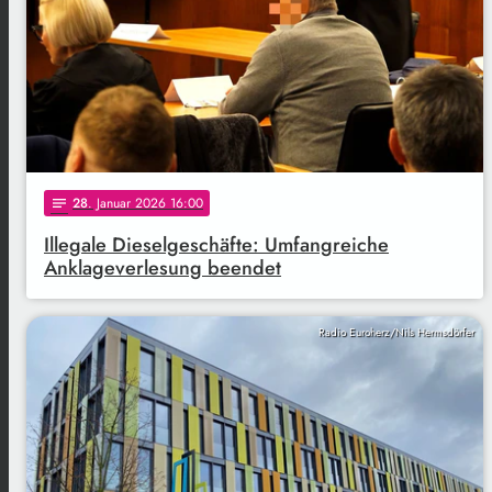
28
. Januar 2026 16:00
notes
Illegale Dieselgeschäfte: Umfangreiche
Anklageverlesung beendet
Radio Euroherz/Nils Hermsdörfer