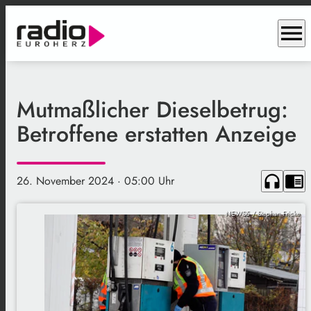
menu
Mutmaßlicher Dieselbetrug:
Betroffene erstatten Anzeige
headphones
chrome_reader_mode
26. November 2024
· 05:00 Uhr
NEWS5 / Stephan Fricke