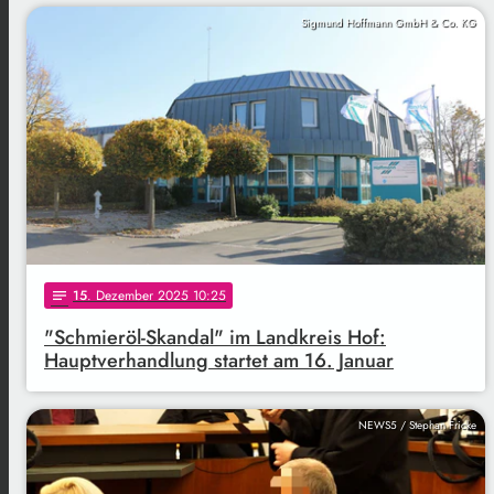
Sigmund Hoffmann GmbH & Co. KG
15
. Dezember 2025 10:25
notes
"Schmieröl-Skandal" im Landkreis Hof:
Hauptverhandlung startet am 16. Januar
NEWS5 / Stephan Fricke