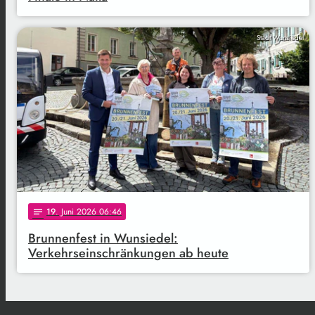
Stadt Wunsiedel
19
. Juni 2026 06:46
notes
Brunnenfest in Wunsiedel:
Verkehrseinschränkungen ab heute