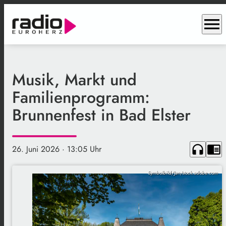
menu
Musik, Markt und
Familienprogramm:
Brunnenfest in Bad Elster
headphones
chrome_reader_mode
26. Juni 2026
· 13:05 Uhr
Symbolbild/Jan/stock.adobe.com