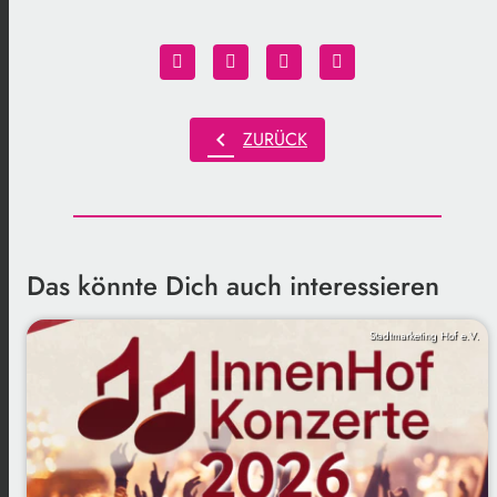
chevron_left
ZURÜCK
Das könnte Dich auch interessieren
Stadtmarketing Hof e.V.