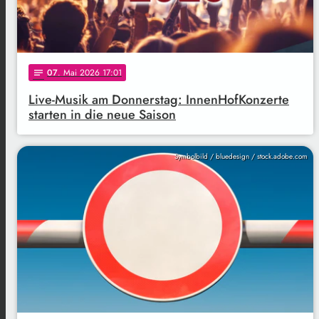
07
. Mai 2026 17:01
notes
Live-Musik am Donnerstag: InnenHofKonzerte
starten in die neue Saison
Symbolbild / bluedesign / stock.adobe.com