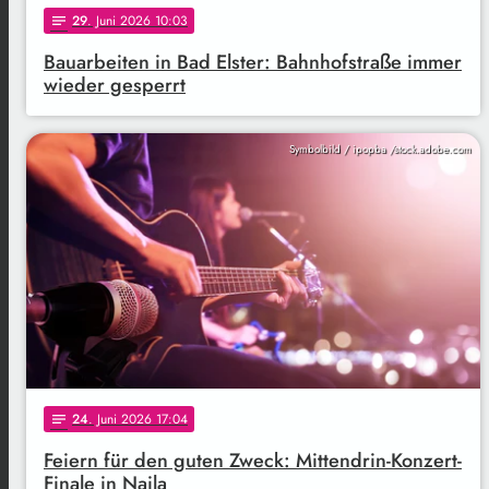
29
. Juni 2026 10:03
notes
Bauarbeiten in Bad Elster: Bahnhofstraße immer
wieder gesperrt
Symbolbild / ipopba /stock.adobe.com
24
. Juni 2026 17:04
notes
Feiern für den guten Zweck: Mittendrin-Konzert-
Finale in Naila