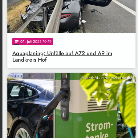
01
. Juli 2026 10:19
notes
Aquaplaning: Unfälle auf A72 und A9 im
Landkreis Hof
Symbolbild / Nina / stock.adobe.com