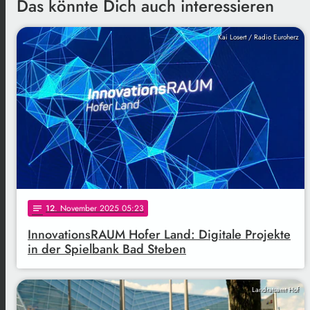
Das könnte Dich auch interessieren
Kai Losert / Radio Euroherz
12
. November 2025 05:23
notes
InnovationsRAUM Hofer Land: Digitale Projekte
in der Spielbank Bad Steben
Landratsamt Hof