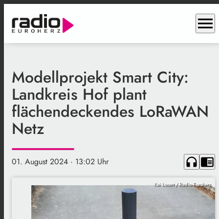
menu
Modellprojekt Smart City:
Landkreis Hof plant
flächendeckendes LoRaWAN
Netz
headphones
chrome_reader_mode
01. August 2024
· 13:02 Uhr
Kai Losert / Radio Euroherz