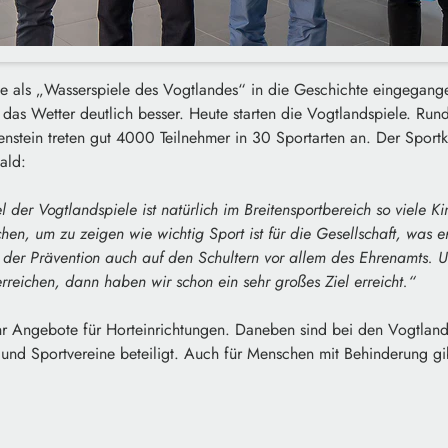
ie als „Wasserspiele des Vogtlandes“ in die Geschichte eingegangen
das Wetter deutlich besser. Heute starten die Vogtlandspiele. Run
kenstein treten gut 4000 Teilnehmer in 30 Sportarten an. Der Sport
ald:
l der Vogtlandspiele ist natürlich im Breitensportbereich so viele K
chen, um zu zeigen wie wichtig Sport ist für die Gesellschaft, was er
 der Prävention auch auf den Schultern vor allem des Ehrenamts. 
rreichen, dann haben wir schon ein sehr großes Ziel erreicht.“
hr Angebote für Horteinrichtungen. Daneben sind bei den Vogtland
 und Sportvereine beteiligt. Auch für Menschen mit Behinderung g