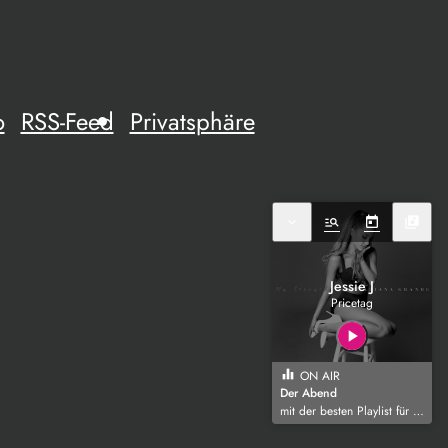
o
RSS-Feed
Privatsphäre
expand_more
manage_search
today
library_music
Jessie J
Pricetag
play_arrow
equalizer
ON AIR
Der Abend
mit der besten Playlist für die Region