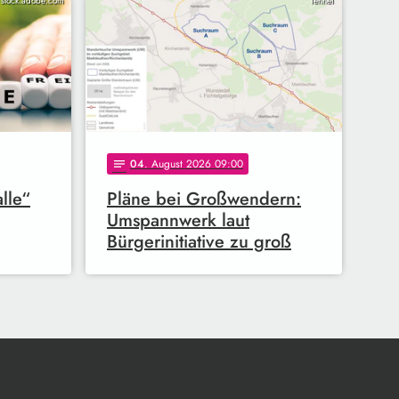
/ stock.adobe.com
TenneT
04
. August 2026 09:00
notes
alle“
Pläne bei Großwendern:
Umspannwerk laut
Bürgerinitiative zu groß