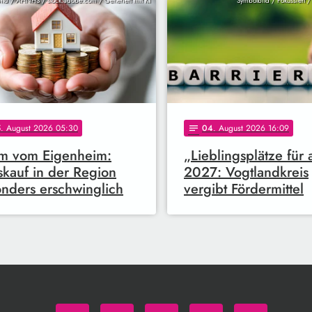
ild / AHNH3 / stock.adobe.com / Generiert mit KI
Symbolbild / Fokussiert 
5
. August 2026 05:30
04
. August 2026 16:09
notes
m vom Eigenheim:
„Lieblingsplätze für 
kauf in der Region
2027: Vogtlandkreis
nders erschwinglich
vergibt Fördermittel