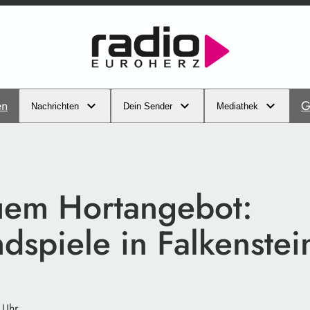
en
G
Nachrichten
Dein Sender
Mediathek
uem Hortangebot:
dspiele in Falkenstei
 Uhr