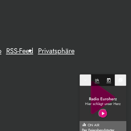
o
RSS-Feed
Privatsphäre
expand_more
manage_search
today
library_music
Radio Euroherz
Hier schlägt unser Herz
play_arrow
equalizer
ON AIR
Der Feierabendstarter