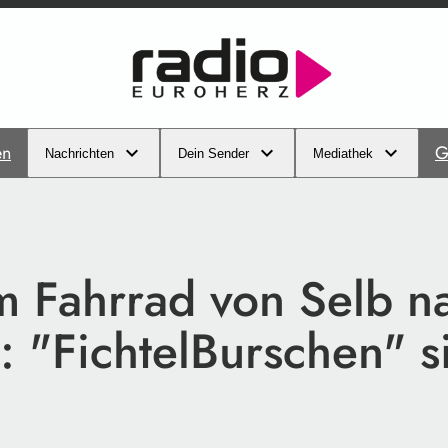
en
G
Nachrichten
Dein Sender
Mediathek
m Fahrrad von Selb n
: "FichtelBurschen" 