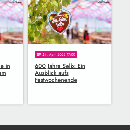
Stadt Selb
Stadt Selb
24
. April 2026 17:00
notes
e in
600 Jahre Selb: Ein
dem
Ausblick aufs
Festwochenende