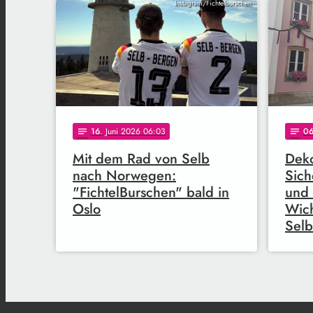
Instagram/Fichtelburschen
16
. Juni 2026 06:03
0
notes
notes
Mit dem Rad von Selb
Dek
nach Norwegen:
Sic
"FichtelBurschen" bald in
und 
Oslo
Wich
Selb