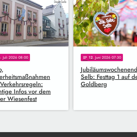
Stadt Selb
6
. Juli 2026 08:00
12
. Juni 2026 07:30
notes
o,
Jubiläumswochenend
herheitsmaßnahmen
Selb: Festtag 1 auf 
Verkehrsregeln:
Goldberg
tige Infos vor dem
er Wiesenfest