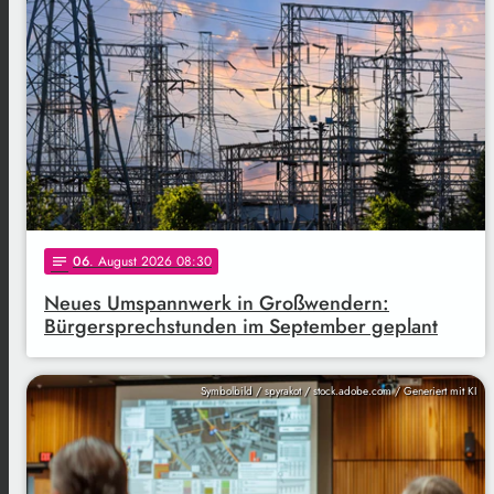
06
. August 2026 08:30
notes
Neues Umspannwerk in Großwendern:
Bürgersprechstunden im September geplant
Symbolbild / spyrakot / stock.adobe.com / Generiert mit KI