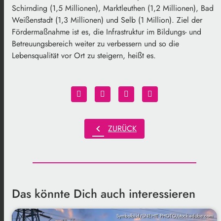
Schirnding (1,5 Millionen), Marktleuthen (1,2 Millionen), Bad
Weißenstadt (1,3 Millionen) und Selb (1 Million). Ziel der
Fördermaßnahme ist es, die Infrastruktur im Bildungs- und
Betreuungsbereich weiter zu verbessern und so die
Lebensqualität vor Ort zu steigern, heißt es.
chevron_left
ZURÜCK
Das könnte Dich auch interessieren
Symbolbild/SNEHIT PHOTO/stock.adobe.com