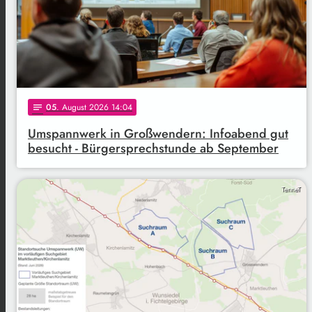
05
. August 2026 14:04
notes
Umspannwerk in Großwendern: Infoabend gut
besucht - Bürgersprechstunde ab September
TenneT