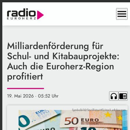
menu
Milliardenförderung für
Schul- und Kitabauprojekte:
Auch die Euroherz-Region
profitiert
headphones
chrome_reader_mode
19. Mai 2026
· 05:52 Uhr
Symbolbild/Stockfotos-MG/stock.adobe.com