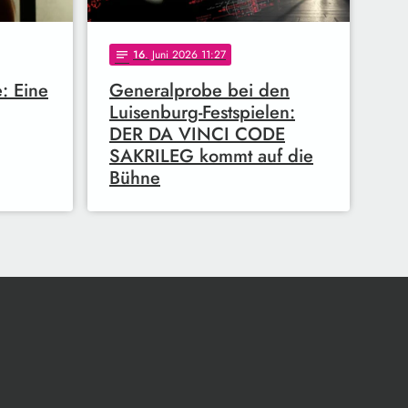
16
. Juni 2026 11:27
notes
e: Eine
Generalprobe bei den
Luisenburg-Festspielen:
DER DA VINCI CODE
SAKRILEG kommt auf die
Bühne