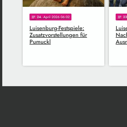
24
. April 2026 06:02
23
notes
notes
Luisenburg-Festspiele:
Luis
Zusatzvorstellungen für
Nach
Pumuckl
Ausn