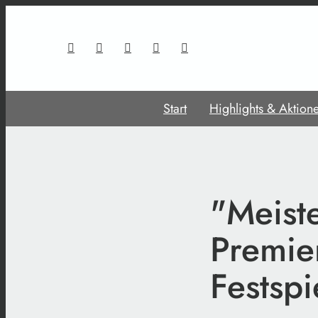
Start
Highlights & Aktion
"Meist
Premie
Festspi