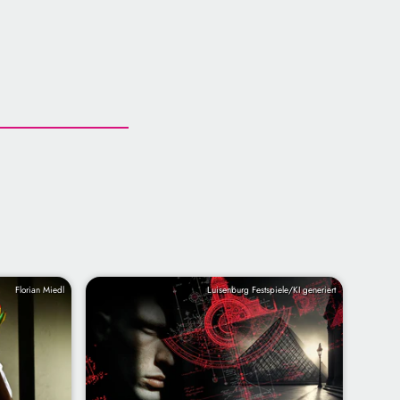
Florian Miedl
Luisenburg Festspiele/KI generiert