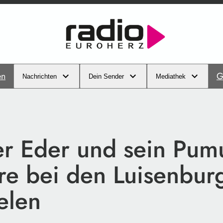
en
G
Nachrichten
Dein Sender
Mediathek
er Eder und sein Pum
re bei den Luisenburg
elen