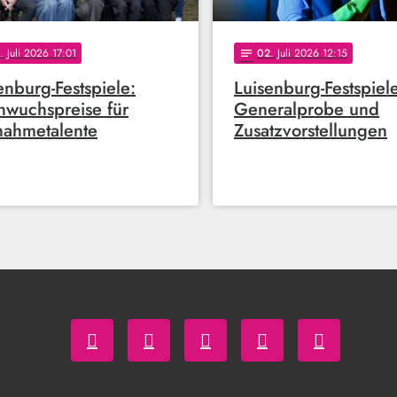
. Juli 2026 17:01
02
. Juli 2026 12:15
notes
enburg-Festspiele:
Luisenburg-Festspiel
wuchspreise für
Generalprobe und
ahmetalente
Zusatzvorstellungen