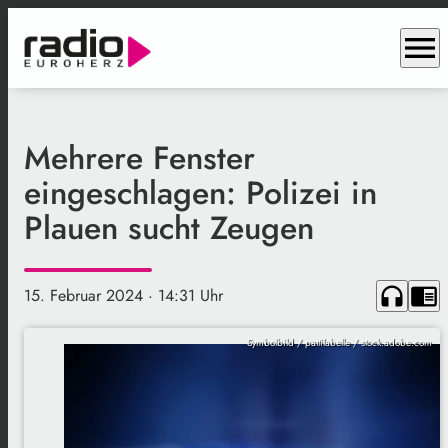
menu
Mehrere Fenster
eingeschlagen: Polizei in
Plauen sucht Zeugen
headphones
chrome_reader_mode
15. Februar 2024
· 14:31 Uhr
Symbolbild / pattilabelle / stock.adobe.com