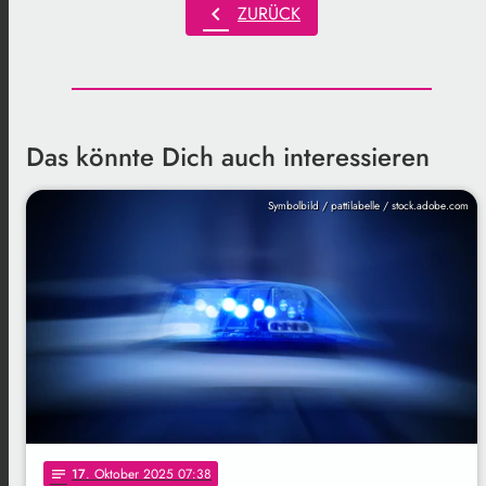
chevron_left
ZURÜCK
Das könnte Dich auch interessieren
Symbolbild / pattilabelle / stock.adobe.com
17
. Oktober 2025 07:38
notes