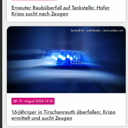
Erneuter Raubüberfall auf Tankstelle: Hofer
Kripo sucht nach Zeugen
Symbolbild / pattilabelle / stock.adobe.com
11
. August 2025 14:16
notes
16-Jähriger in Tirschenreuth überfallen: Kripo
ermittelt und sucht Zeugen