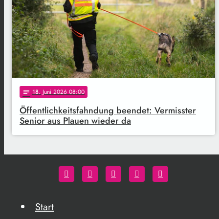
18
. Juni 2026 08:00
notes
Öffentlichkeitsfahndung beendet: Vermisster
Senior aus Plauen wieder da
Start