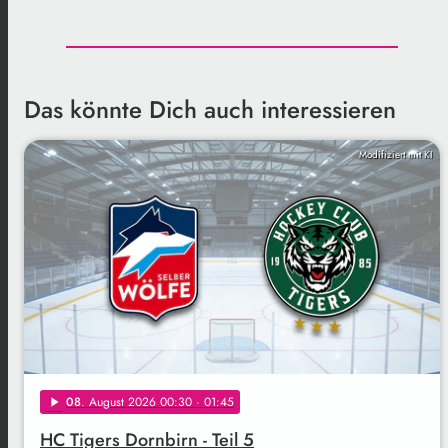
Das könnte Dich auch interessieren
Modifiziert mit KI
08
. August 2026 00:30
· 01:45
play_arrow
HC Tigers Dornbirn - Teil 5