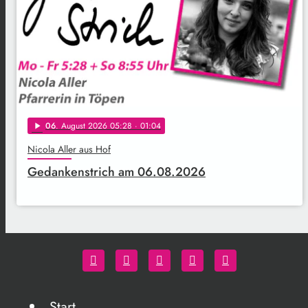
06
. August 2026 05:28
· 01:04
play_arrow
Nicola Aller aus Hof
Gedankenstrich am 06.08.2026
Start