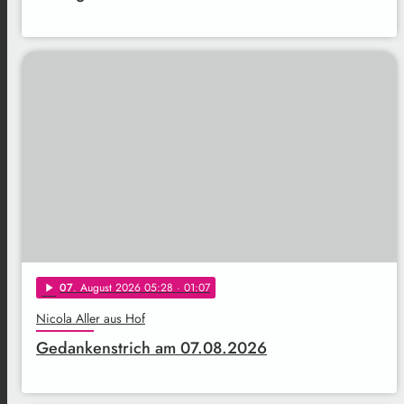
07
. August 2026 05:28
· 01:07
play_arrow
Nicola Aller aus Hof
Gedankenstrich am 07.08.2026