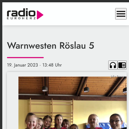
menu
Warnwesten Röslau 5
headphones
chrome_reader_mode
19. Januar 2023
· 13:48 Uhr
Julia Krause