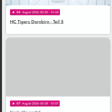
08
. August 2026 00:30
· 01:45
play_arrow
HC Tigers Dornbirn - Teil 5
07
. August 2026 05:28
· 01:07
play_arrow