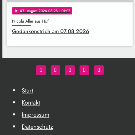
07
. August 2026 05:28
· 01:07
play_arrow
Nicola Aller aus Hof
Gedankenstrich am 07.08.2026
Start
Kontakt
Impressum
Datenschutz