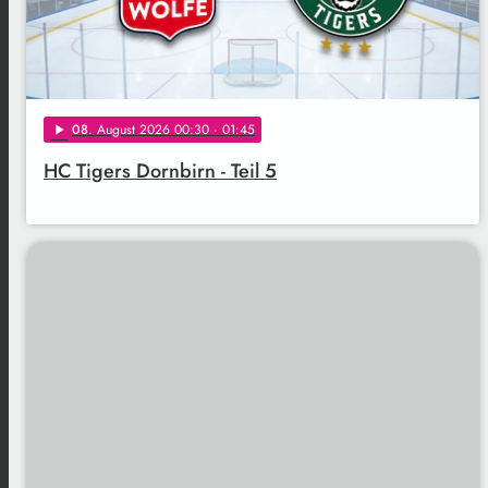
08
. August 2026 00:30
· 01:45
play_arrow
HC Tigers Dornbirn - Teil 5