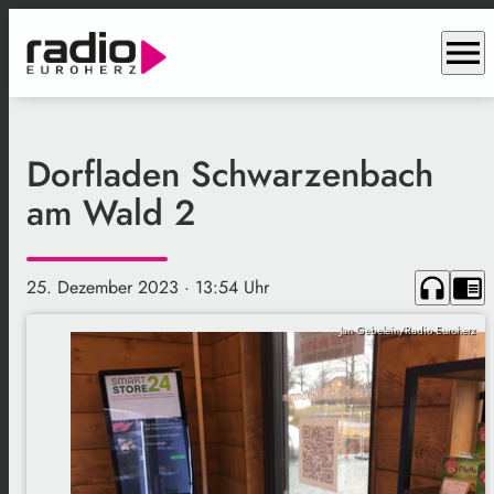
menu
Dorfladen Schwarzenbach
am Wald 2
headphones
chrome_reader_mode
25. Dezember 2023
· 13:54 Uhr
Jan Gebelein/Radio Euroherz