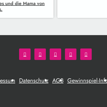
es und die Mama von
s.
ressum
Datenschutz
AGB
Gewinnspiel-Inf