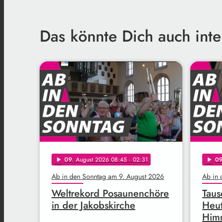
Das könnte Dich auch inte
09
. August 2026 08:45
· 02:31
0
play_arrow
play_arrow
Ab in den Sonntag am 9. August 2026
Ab in 
Weltrekord Posaunenchöre
Taus
in der Jakobskirche
Heut
Himm