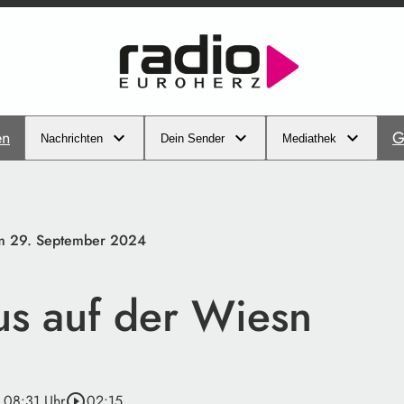
en
G
Nachrichten
Dein Sender
Mediathek
am 29. September 2024
us auf der Wiesn
· 08:31 Uhr
play_circle_outline
02:15