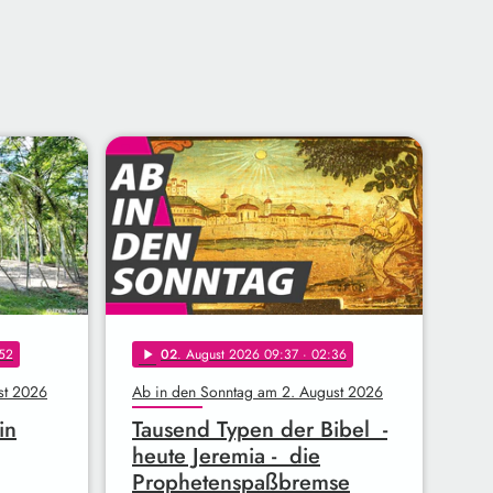
52
02
. August 2026 09:37
· 02:36
play_arrow
st 2026
Ab in den Sonntag am 2. August 2026
in
Tausend Typen der Bibel -
heute Jeremia - die
Prophetenspaßbremse