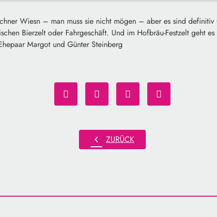
f der Wiesn
00:00
02:15
hner Wiesn – man muss sie nicht mögen – aber es sind definitiv O
schen Bierzelt oder Fahrgeschäft. Und im Hofbräu-Festzelt geht es d
-Ehepaar Margot und Günter Steinberg
chevron_left
ZURÜCK