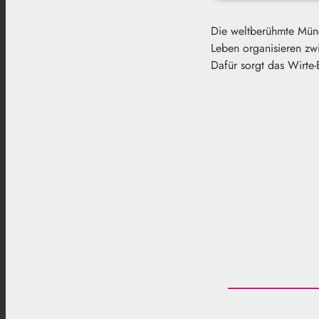
play_arrow
Mit Jesus au
Die weltberühmte Münc
Leben organisieren zwi
Dafür sorgt das Wirte