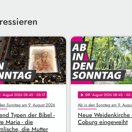
ressieren
9
. August 2026 08:45
· 03:17
09
. August 2026 08:45
· 02:
play_arrow
den Sonntag am 9. August 2026
Ab in den Sonntag am 9. Augu
end Typen der Bibel -
Neue Weidenkirche 
e Maria - die
Coburg eingeweiht
lische, die Mutter