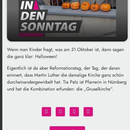
Wenn man Kinder fragt, was am 31.Oktober ist, dann sagen
Halloween UND Reformationstag bei der
play_arrow
die ganz klar: Halloween!
Gruselkirche
00:00
02:13
Eigentlich ist da aber Reformationstag, der Tag, der daran
erinnert, dass Martin Luther die damalige Kirche ganz schön
durcheinandergewirbelt hat. Tia Pelz ist Pfarrerin in Nürnberg
und hat die Kombination erfunden: die „Gruselkirche“.