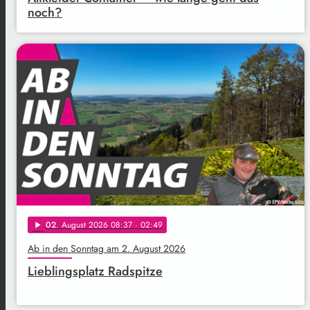
noch?
02
. August 2026 08:37
· 02:49
play_arrow
Ab in den Sonntag am 2. August 2026
Lieblingsplatz Radspitze