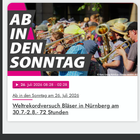
26
. Juli 2026 08:28
· 02:28
play_arrow
Ab in den Sonntag am 26. Juli 2026
Weltrekordversuch Bläser in Nürnberg am
30.7.-2.8.- 72 Stunden