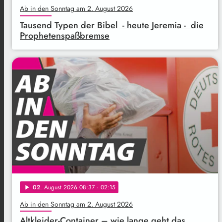
Ab in den Sonntag am 2. August 2026
Tausend Typen der Bibel - heute Jeremia - die
Prophetenspaßbremse
02
. August 2026 08:37
· 02:15
play_arrow
Ab in den Sonntag am 2. August 2026
Altkleider-Container – wie lange geht das