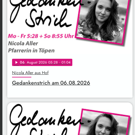
06
. August 2026 05:28
· 01:04
play_arrow
Nicola Aller aus Hof
Gedankenstrich am 06.08.2026