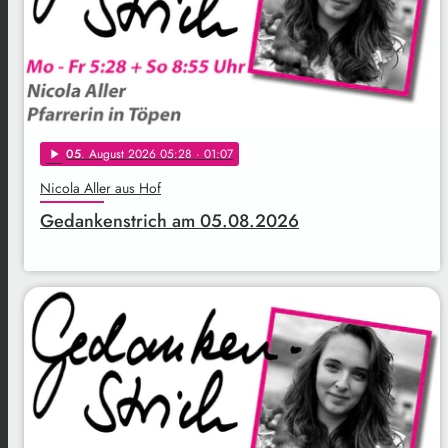
05
. August 2026 05:28
· 01:07
play_arrow
Nicola Aller aus Hof
Gedankenstrich am 05.08.2026