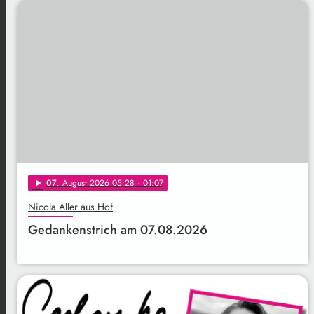
07
. August 2026 05:28
· 01:07
play_arrow
Nicola Aller aus Hof
Gedankenstrich am 07.08.2026