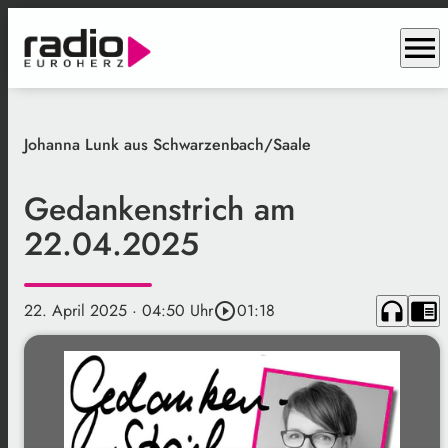
menu
Johanna Lunk aus Schwarzenbach/Saale
Gedankenstrich am
22.04.2025
headphones
chrome_reader_mode
22. April 2025
· 04:50 Uhr
play_circle_outline
01:18