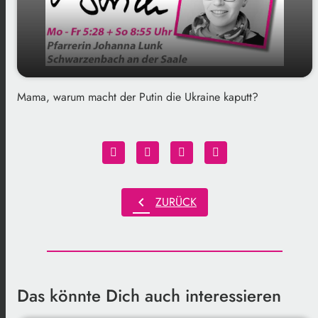
Mama, warum macht der Putin die Ukraine kaputt?
play_arrow
Gedankenstrich am 22.04.2025
00:00
01:18
chevron_left
ZURÜCK
Das könnte Dich auch interessieren