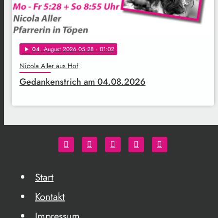
04
. August 2026 05:28
· 01:02
play_arrow
Nicola Aller aus Hof
Gedankenstrich am 04.08.2026
Start
Kontakt
Impressum