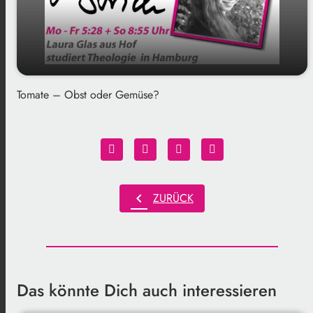
Tomate – Obst oder Gemüse?
play_arrow
Gedankenstrich am 04.08.2025
00:00
01:18
chevron_left
ZURÜCK
Das könnte Dich auch interessieren