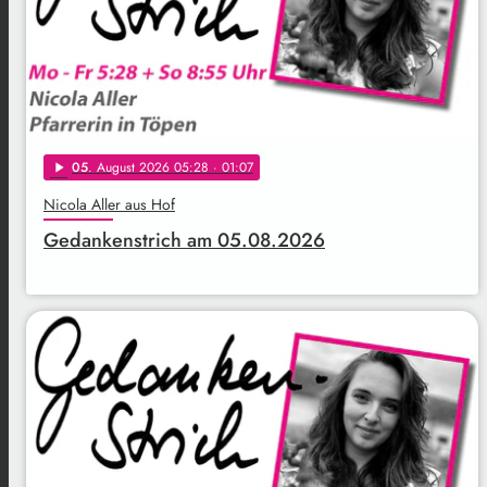
05
. August 2026 05:28
· 01:07
play_arrow
Nicola Aller aus Hof
Gedankenstrich am 05.08.2026