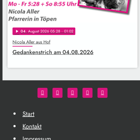
04
. August 2026 05:28
· 01:02
play_arrow
Nicola Aller aus Hof
Gedankenstrich am 04.08.2026
Start
Kontakt
Impressum