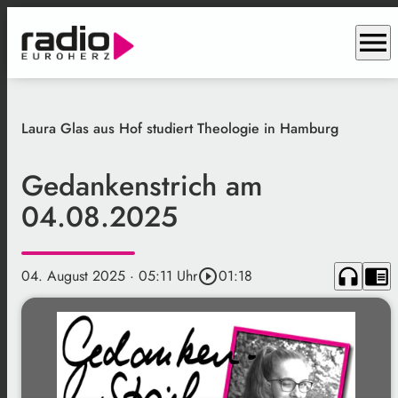
menu
Laura Glas aus Hof studiert Theologie in Hamburg
Gedankenstrich am
04.08.2025
headphones
chrome_reader_mode
04. August 2025
· 05:11 Uhr
play_circle_outline
01:18