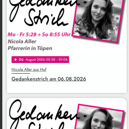
06
. August 2026 05:28
· 01:04
play_arrow
Nicola Aller aus Hof
Gedankenstrich am 06.08.2026