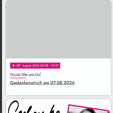
07
. August 2026 05:28
· 01:07
play_arrow
Nicola Aller aus Hof
Gedankenstrich am 07.08.2026