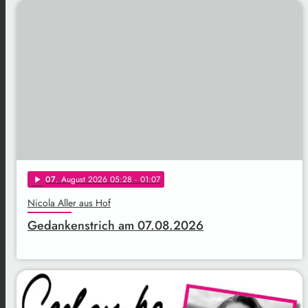
07
. August 2026 05:28
· 01:07
play_arrow
Nicola Aller aus Hof
Gedankenstrich am 07.08.2026