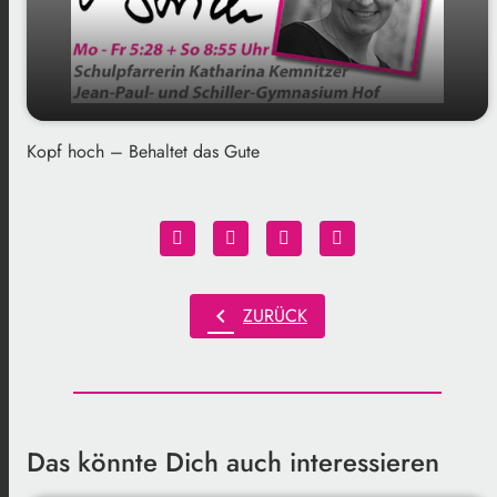
Kopf hoch – Behaltet das Gute
play_arrow
Gedankenstrich am 03.02.2025
00:00
01:30
chevron_left
ZURÜCK
Das könnte Dich auch interessieren