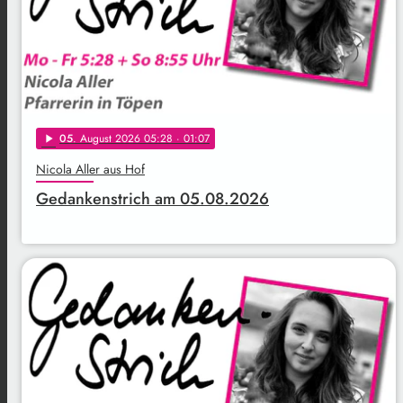
05
. August 2026 05:28
· 01:07
play_arrow
Nicola Aller aus Hof
Gedankenstrich am 05.08.2026