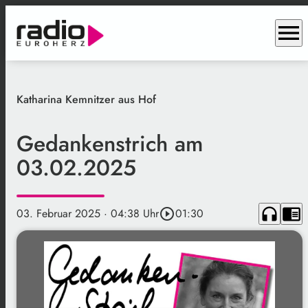
menu
Katharina Kemnitzer aus Hof
Gedankenstrich am
03.02.2025
headphones
chrome_reader_mode
03. Februar 2025
· 04:38 Uhr
play_circle_outline
01:30