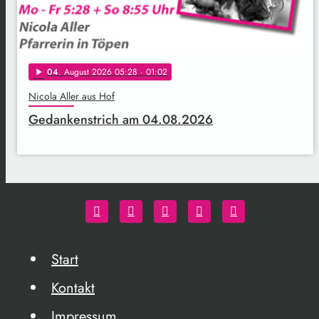
04
. August 2026 05:28
· 01:02
play_arrow
Nicola Aller aus Hof
Gedankenstrich am 04.08.2026
Start
Kontakt
Impressum