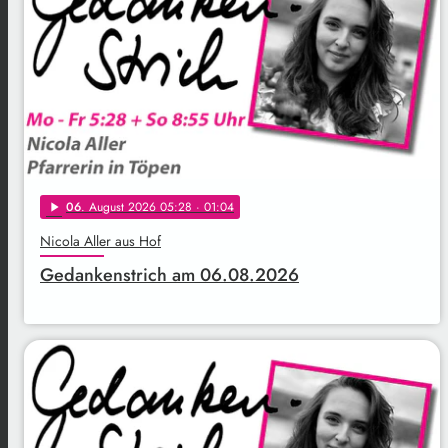
06
. August 2026 05:28
· 01:04
play_arrow
Nicola Aller aus Hof
Gedankenstrich am 06.08.2026