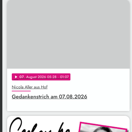
07
. August 2026 05:28
· 01:07
play_arrow
Nicola Aller aus Hof
Gedankenstrich am 07.08.2026