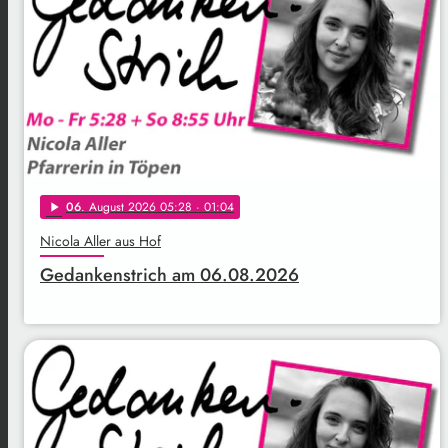
06
. August 2026 05:28
· 01:04
play_arrow
Nicola Aller aus Hof
Gedankenstrich am 06.08.2026