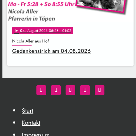
04
. August 2026 05:28
· 01:02
play_arrow
Nicola Aller aus Hof
Gedankenstrich am 04.08.2026
Start
Kontakt
Impressum