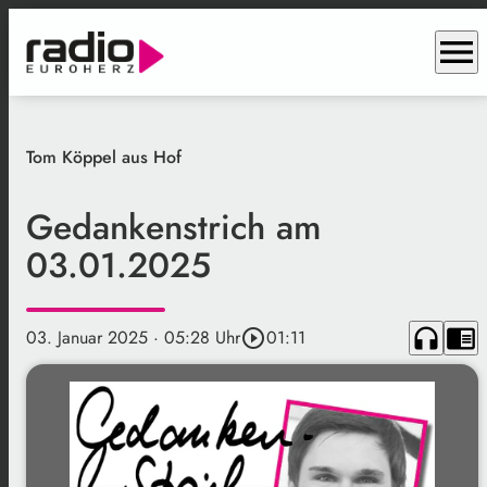
menu
Tom Köppel aus Hof
Gedankenstrich am
03.01.2025
headphones
chrome_reader_mode
03. Januar 2025
· 05:28 Uhr
play_circle_outline
01:11