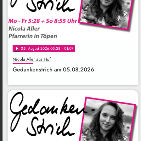
05
. August 2026 05:28
· 01:07
play_arrow
Nicola Aller aus Hof
Gedankenstrich am 05.08.2026