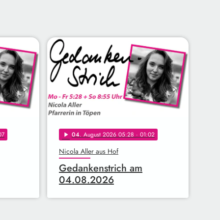
07
04
. August 2026 05:28
· 01:02
play_arrow
Nicola Aller aus Hof
Gedankenstrich am
04.08.2026