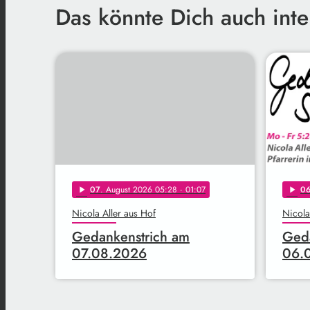
Das könnte Dich auch inte
07
. August 2026 05:28
· 01:07
0
play_arrow
play_arrow
Nicola Aller aus Hof
Nicola
Gedankenstrich am
Geda
07.08.2026
06.