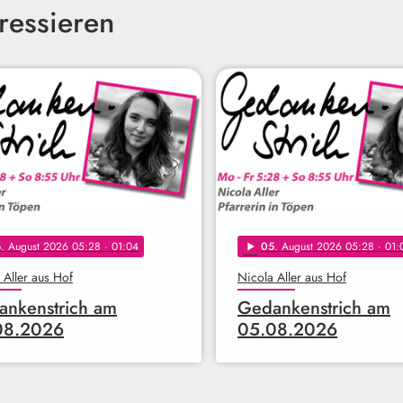
ressieren
6
. August 2026 05:28
· 01:04
05
. August 2026 05:28
· 01:
play_arrow
 Aller aus Hof
Nicola Aller aus Hof
nkenstrich am
Gedankenstrich am
08.2026
05.08.2026