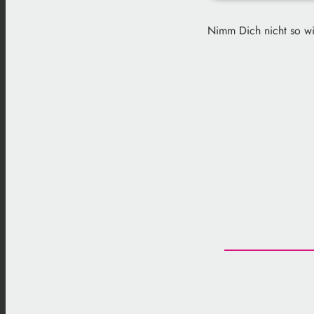
Gedankenst
play_arrow
Nimm Dich nicht so wi
01.09.2025