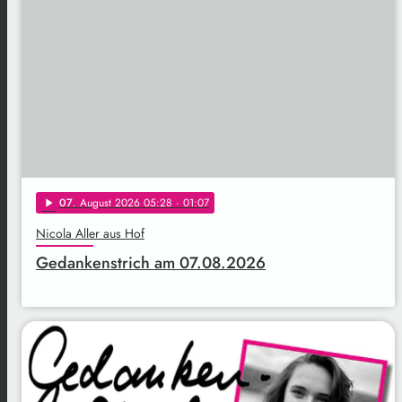
07
. August 2026 05:28
· 01:07
play_arrow
Nicola Aller aus Hof
Gedankenstrich am 07.08.2026