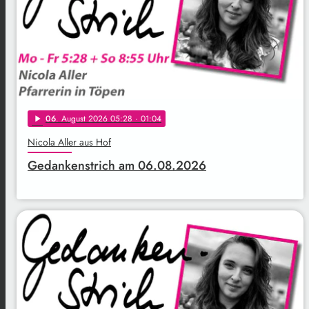
06
. August 2026 05:28
· 01:04
play_arrow
Nicola Aller aus Hof
Gedankenstrich am 06.08.2026