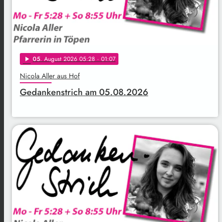
05
. August 2026 05:28
· 01:07
play_arrow
Nicola Aller aus Hof
Gedankenstrich am 05.08.2026