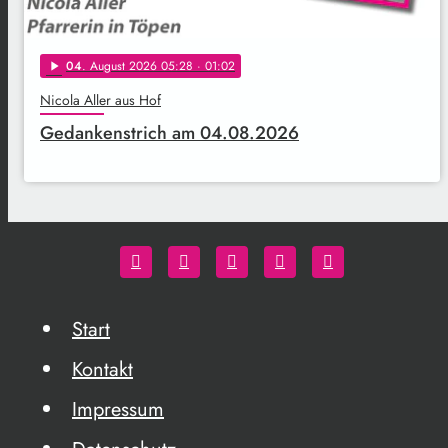
04
. August 2026 05:28
· 01:02
play_arrow
Nicola Aller aus Hof
Gedankenstrich am 04.08.2026
Start
Kontakt
Impressum