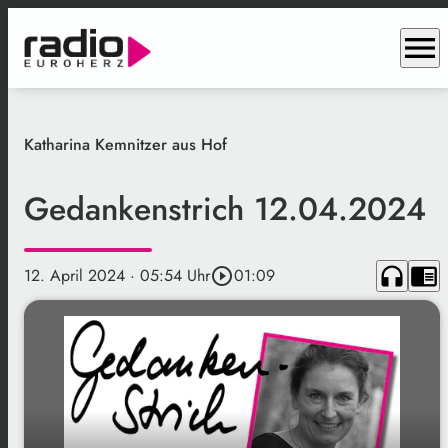
menu
Katharina Kemnitzer aus Hof
Gedankenstrich 12.04.2024
headphones
chrome_reader_mode
12. April 2024
· 05:54 Uhr
play_circle_outline
01:09