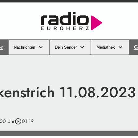
en
G
Nachrichten
Dein Sender
Mediathek
enstrich 11.08.2023
:00 Uhr
play_circle_outline
01:19