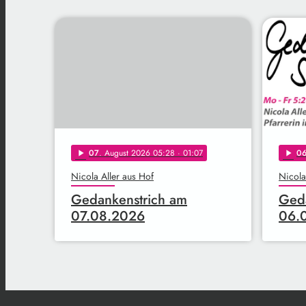
07
. August 2026 05:28
· 01:07
0
play_arrow
play_arrow
Nicola Aller aus Hof
Nicola
Gedankenstrich am
Geda
07.08.2026
06.