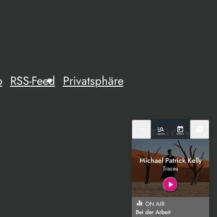
o
RSS-Feed
Privatsphäre
expand_more
manage_search
today
library_music
Michael Patrick Kelly
Traces
play_arrow
equalizer
ON AIR
Bei der Arbeit