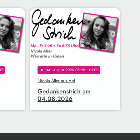
07
04
. August 2026 05:28
· 01:02
play_arrow
Nicola Aller aus Hof
Gedankenstrich am
04.08.2026