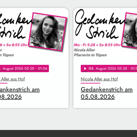
6
. August 2026 05:28
· 01:04
05
. August 2026 05:28
· 01:
play_arrow
 Aller aus Hof
Nicola Aller aus Hof
nkenstrich am
Gedankenstrich am
08.2026
05.08.2026