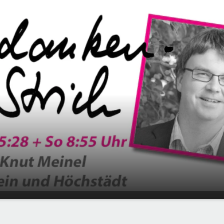
ich
00:00
01:19