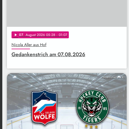
07
. August 2026 05:28
· 01:07
play_arrow
Nicola Aller aus Hof
Gedankenstrich am 07.08.2026
Modifiziert mit KI