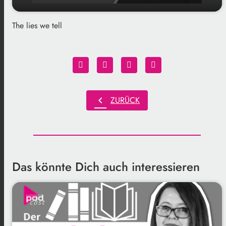
The lies we tell
play_arrow
Buchtipp 28.02.2024
00:00
01:58
chevron_left
ZURÜCK
Das könnte Dich auch interessieren