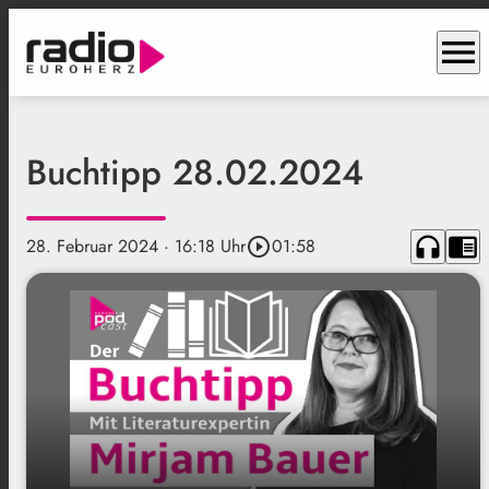
menu
Buchtipp 28.02.2024
headphones
chrome_reader_mode
28. Februar 2024
· 16:18 Uhr
play_circle_outline
01:58