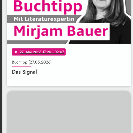
27
. Mai 2026 17:20
· 02:07
play_arrow
Buchtipp (27.05.2026)
Das Signal