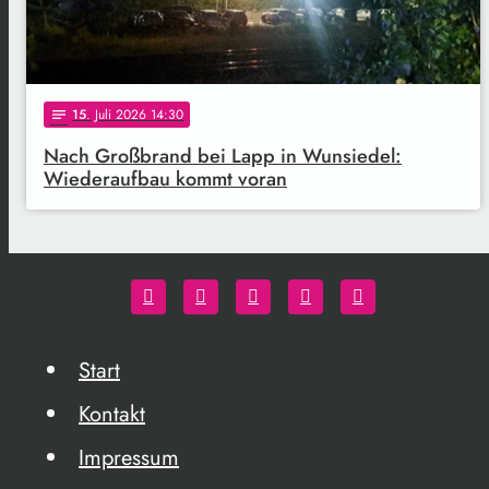
15
. Juli 2026 14:30
notes
Nach Großbrand bei Lapp in Wunsiedel:
Wiederaufbau kommt voran
Start
Kontakt
Impressum