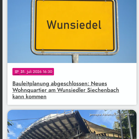
31
. Juli 2026 16:30
notes
Bauleitplanung abgeschlossen: Neues
Wohnquartier am Wunsiedler Siechenbach
kann kommen
Jermayne Abrams/Radio Euroherz