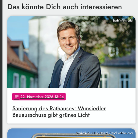
Das könnte Dich auch interessieren
Stadt Wunsiedel
22
. November 2025 13:24
notes
Sanierung des Rathauses: Wunsiedler
Bauausschuss gibt grünes Licht
Symbolbild / Elke Hötzel / stock.adobe.com