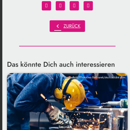
chevron_left
ZURÜCK
Das könnte Dich auch interessieren
Symbolbild/Photocreo Bednarek/stock.adobe.com