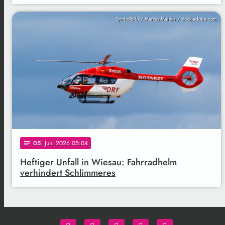
Symbolbild / Markus Mainka / stock.adobe.com
05
. Juni 2026 05:04
notes
Heftiger Unfall in Wiesau: Fahrradhelm
verhindert Schlimmeres