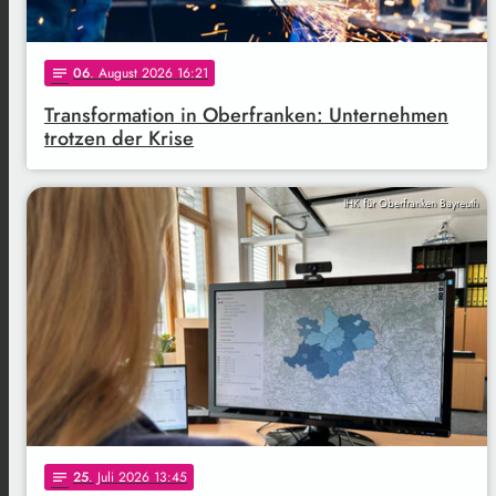
06
. August 2026 16:21
notes
Transformation in Oberfranken: Unternehmen
trotzen der Krise
IHK für Oberfranken Bayreuth
25
. Juli 2026 13:45
notes