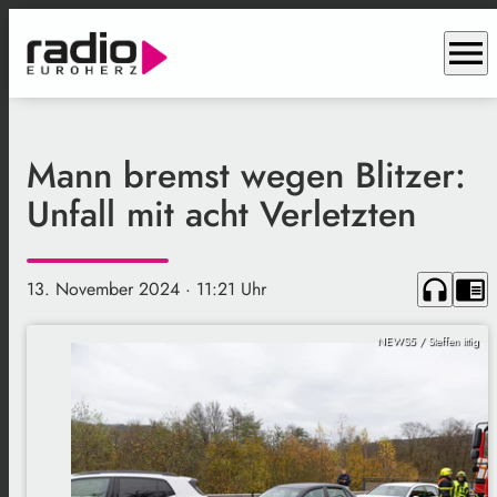
menu
Mann bremst wegen Blitzer:
Unfall mit acht Verletzten
headphones
chrome_reader_mode
13. November 2024
· 11:21 Uhr
NEWS5 / Steffen Ittig