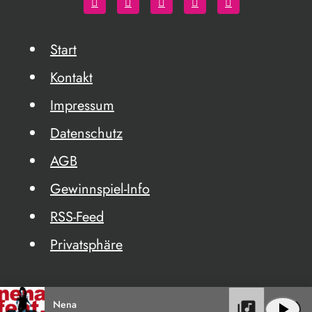
Start
Kontakt
Impressum
Datenschutz
AGB
Gewinnspiel-Info
RSS-Feed
Privatsphäre
Nena
library_music
play_arrow