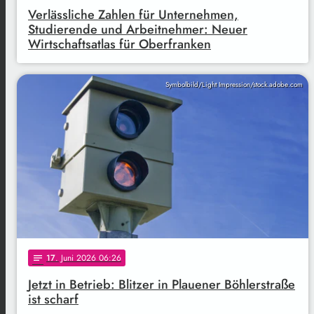
Verlässliche Zahlen für Unternehmen,
Studierende und Arbeitnehmer: Neuer
Wirtschaftsatlas für Oberfranken
Symbolbild/Light Impression/stock.adobe.com
17
. Juni 2026 06:26
notes
Jetzt in Betrieb: Blitzer in Plauener Böhlerstraße
ist scharf