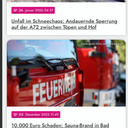
26
. Januar 2026 04:57
notes
Unfall im Schneechaos: Andauernde Sperrung
auf der A72 zwischen Töpen und Hof
Symbolbild/MAK/stock.adobe.com
03
. Dezember 2025 11:49
notes
10.000 Euro Schaden: Sauna-Brand in Bad