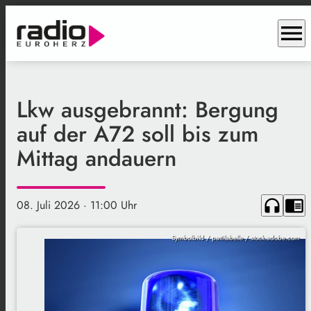
menu
Lkw ausgebrannt: Bergung
auf der A72 soll bis zum
Mittag andauern
headphones
chrome_reader_mode
08. Juli 2026
· 11:00 Uhr
Symbolbild / pattilabelle / stock.adobe.com