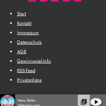
Start
Kontakt
Impressum
Datenschutz
AGB
Gewinnspiel-Info
RSS-Feed
Privatsphäre
Harry Styles
library_music
play_arrow
Watermelon sugar