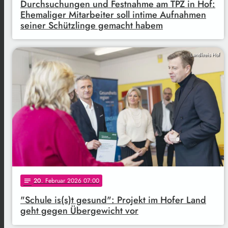
Durchsuchungen und Festnahme am TPZ in Hof:
Ehemaliger Mitarbeiter soll intime Aufnahmen
seiner Schützlinge gemacht habem
Landkreis Hof
20
. Februar 2026 07:00
notes
"Schule is(s)t gesund": Projekt im Hofer Land
geht gegen Übergewicht vor