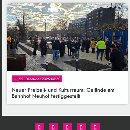
Radio Euroherz
22
. Dezember 2025 06:30
notes
Neuer Freizeit- und Kulturraum: Gelände am
Bahnhof Neuhof fertiggestellt