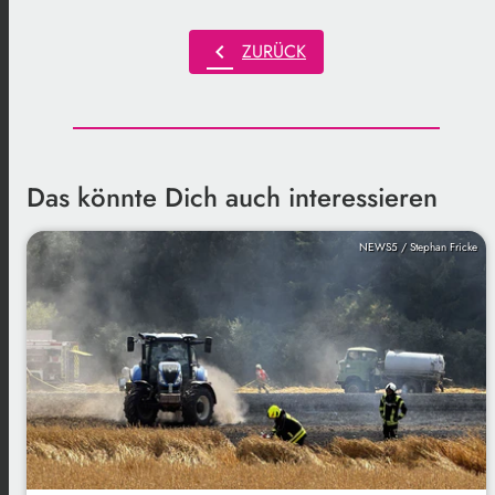
chevron_left
ZURÜCK
Das könnte Dich auch interessieren
NEWS5 / Stephan Fricke