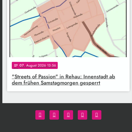
07
. August 2026 13:56
notes
"Streets of Passion" in Rehau: Innenstadt ab
dem frühen Samstagmorgen gesperrt