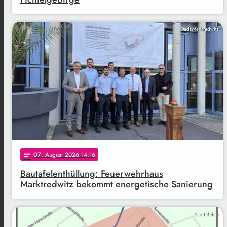
Stadt Marktredwitz
07
. August 2026 14:16
notes
Bautafelenthüllung: Feuerwehrhaus
Marktredwitz bekommt energetische Sanierung
Stadt Rehau