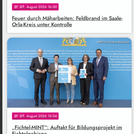
07
. August 2026 16:00
notes
Feuer durch Mäharbeiten: Feldbrand im Saale-
Orla-Kreis unter Kontrolle
StMFH/Christian Blaschka
07
. August 2026 15:04
notes
„Fichtel-MINT“: Auftakt für Bildungsprojekt im
Fichtelgebirge