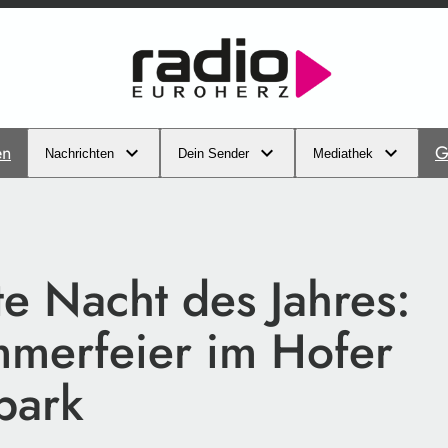
en
G
Nachrichten
Dein Sender
Mediathek
e Nacht des Jahres:
mmerfeier im Hofer
park