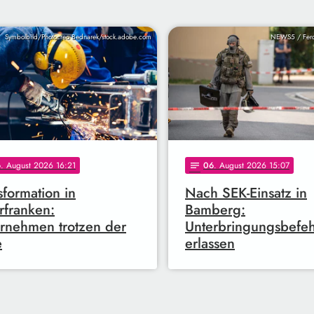
Symbolbild/Photocreo Bednarek/stock.adobe.com
NEWS5 / Ferd
6
. August 2026 16:21
06
. August 2026 15:07
notes
sformation in
Nach SEK-Einsatz in
franken:
Bamberg:
rnehmen trotzen der
Unterbringungsbefeh
e
erlassen