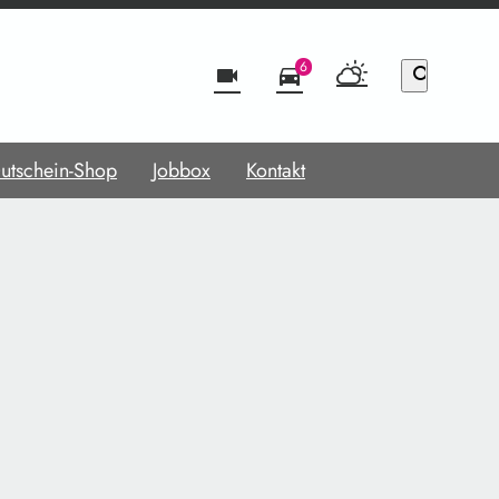
6
videocam
directions_car
search
utschein-Shop
Jobbox
Kontakt