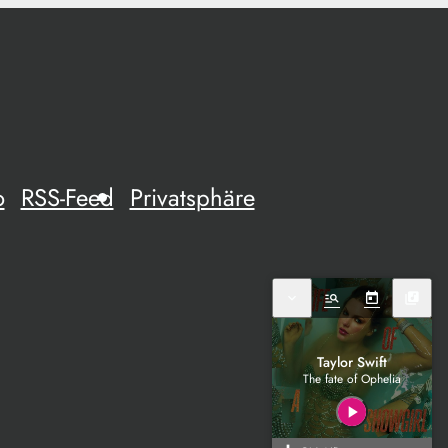
o
RSS-Feed
Privatsphäre
expand_more
manage_search
today
library_music
Taylor Swift
The fate of Ophelia
play_arrow