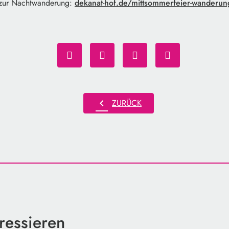
 zur Nachtwanderung:
dekanat-hof.de/mittsommerfeier-wanderun
chevron_left
ZURÜCK
ressieren