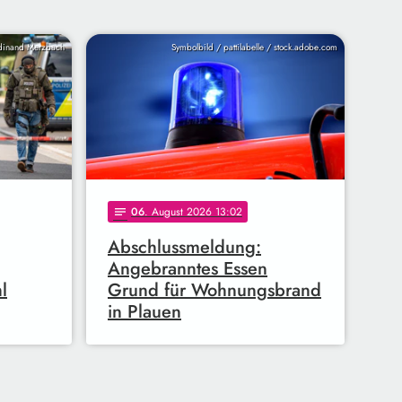
inand Merzbach
Symbolbild / pattilabelle / stock.adobe.com
06
. August 2026 13:02
notes
Abschlussmeldung:
Angebranntes Essen
l
Grund für Wohnungsbrand
in Plauen