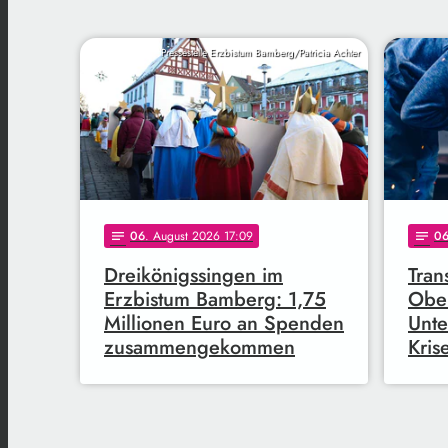
Pressestelle Erzbistum Bamberg/Patricia Achter
06
. August 2026 17:09
0
notes
notes
Dreikönigssingen im
Tran
Erzbistum Bamberg: 1,75
Ober
Millionen Euro an Spenden
Unte
zusammengekommen
Kris