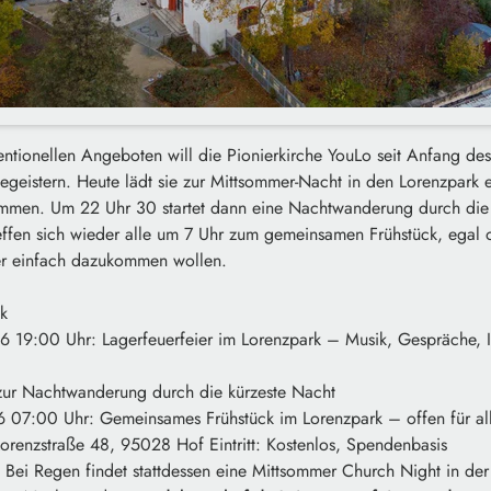
ntionellen Angeboten will die Pionierkirche YouLo seit Anfang de
begeistern. Heute lädt sie zur Mittsommer-Nacht in den Lorenzpark
ommen. Um 22 Uhr 30 startet dann eine Nachtwanderung durch die
reffen sich wieder alle um 7 Uhr zum gemeinsamen Frühstück, egal 
er einfach dazukommen wollen.
k
6 19:00 Uhr: Lagerfeuerfeier im Lorenzpark – Musik, Gespräche,
zur Nachtwanderung durch die kürzeste Nacht
6 07:00 Uhr: Gemeinsames Frühstück im Lorenzpark – offen für al
Lorenzstraße 48, 95028 Hof Eintritt: Kostenlos, Spendenbasis
 Bei Regen findet stattdessen eine Mittsommer Church Night in der 