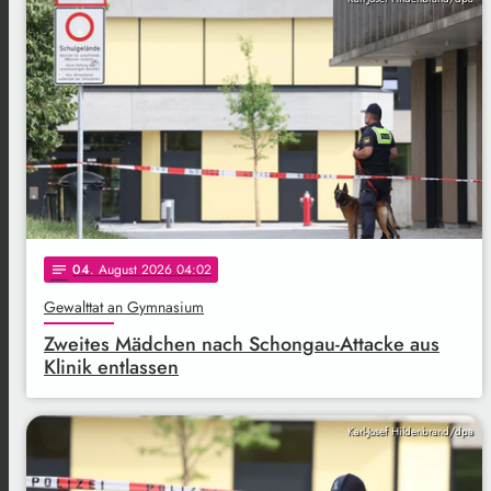
04
. August 2026 04:02
notes
Gewalttat an Gymnasium
Zweites Mädchen nach Schongau-Attacke aus
Klinik entlassen
Karl-Josef Hildenbrand/dpa