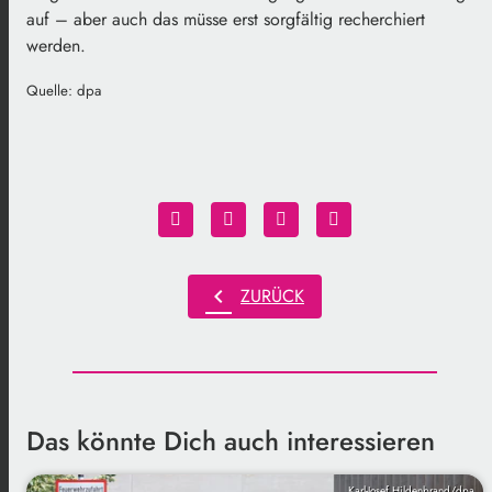
auf – aber auch das müsse erst sorgfältig recherchiert
werden.
Quelle: dpa
chevron_left
ZURÜCK
Das könnte Dich auch interessieren
Karl-Josef Hildenbrand/dpa