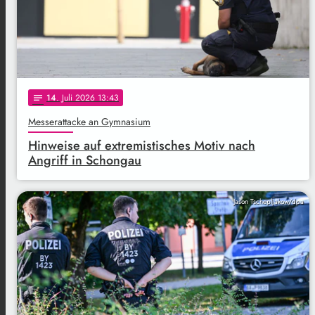
14
. Juli 2026 13:43
notes
Messerattacke an Gymnasium
Hinweise auf extremistisches Motiv nach
Angriff in Schongau
Jason Tschepljakow/dpa