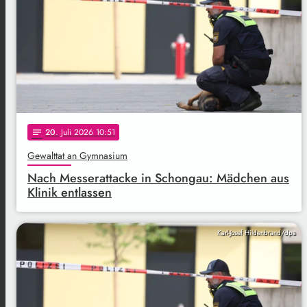
20
. Juli 2026 10:51
notes
Gewalttat an Gymnasium
Nach Messerattacke in Schongau: Mädchen aus
Klinik entlassen
Karl-Josef Hildenbrand/dpa