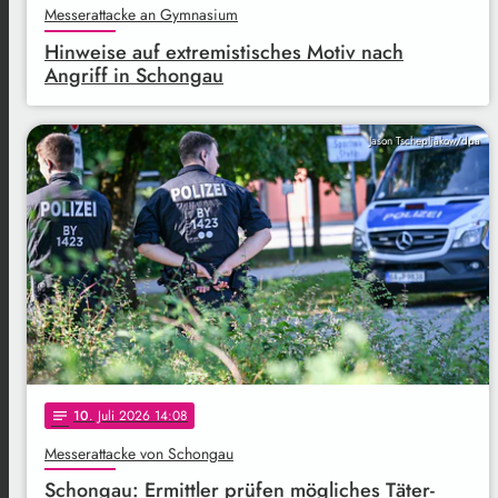
Messerattacke an Gymnasium
Hinweise auf extremistisches Motiv nach
Angriff in Schongau
Jason Tschepljakow/dpa
10
. Juli 2026 14:08
notes
Messerattacke von Schongau
Schongau: Ermittler prüfen mögliches Täter-