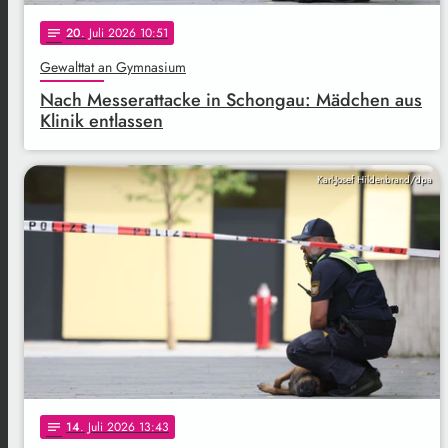
20
. Juli 2026 10:51
notes
Gewalttat an Gymnasium
Nach Messerattacke in Schongau: Mädchen aus
Klinik entlassen
Karl-Josef Hildenbrand/dpa
14
. Juli 2026 13:43
notes