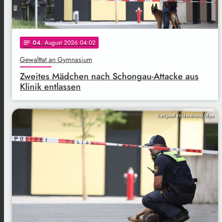
04
. August 2026 04:02
notes
Gewalttat an Gymnasium
Zweites Mädchen nach Schongau-Attacke aus
Klinik entlassen
Karl-Josef Hildenbrand/dpa