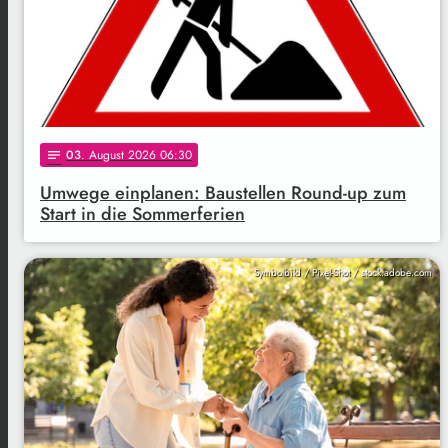
03
. August 2026 06:30
notes
Umwege einplanen: Baustellen Round-up zum
Start in die Sommerferien
Symbolbild / Pixel-Shot / stock.adobe.com