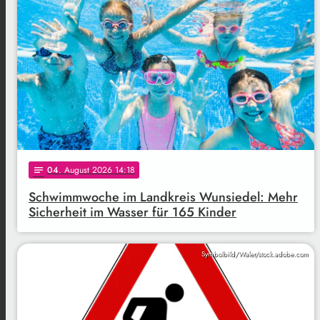
04
. August 2026 14:18
notes
Schwimmwoche im Landkreis Wunsiedel: Mehr
Sicherheit im Wasser für 165 Kinder
Symbolbild/Waler/stock.adobe.com