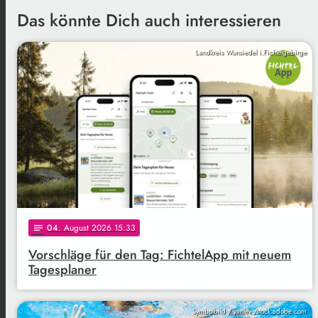
Das könnte Dich auch interessieren
Landkreis Wunsiedel i.Fichtelgebirge
04
. August 2026 15:33
notes
Vorschläge für den Tag: FichtelApp mit neuem
Tagesplaner
Symbolbild / yanlev /stock.adobe.com