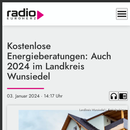
menu
Kostenlose
Energieberatungen: Auch
2024 im Landkreis
Wunsiedel
headphones
chrome_reader_mode
03. Januar 2024
· 14:17 Uhr
Landkreis Wunsiedel i. Fichtelgebirge