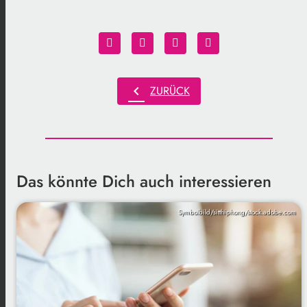
chevron_left
ZURÜCK
Das könnte Dich auch interessieren
Symbolbild/sitthiphong/stock.adobe.com