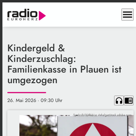
menu
Kindergeld &
Kinderzuschlag:
Familienkasse in Plauen ist
umgezogen
headphones
chrome_reader_mode
26. Mai 2026
· 09:30 Uhr
Symbolbild/Tobias Arhelger/stock.adobe.com