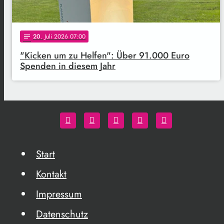
20
. Juli 2026 07:00
notes
"Kicken um zu Helfen": Über 91.000 Euro
Spenden in diesem Jahr
Start
Kontakt
Impressum
Datenschutz