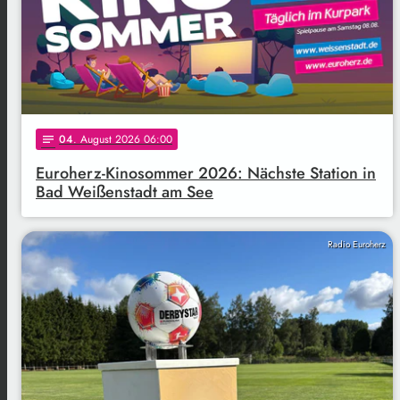
04
. August 2026 06:00
notes
Euroherz-Kinosommer 2026: Nächste Station in
Bad Weißenstadt am See
Radio Euroherz