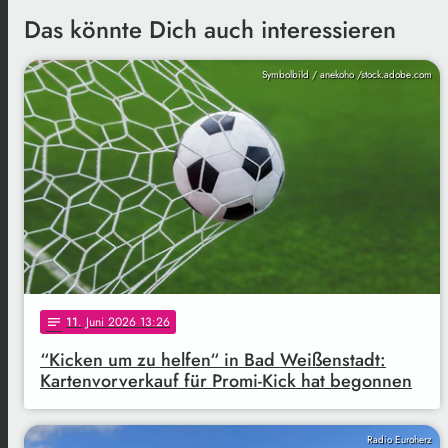
Das könnte Dich auch interessieren
Symbolbild / anekoho /stock.adobe.com
11
. Juni 2026 13:26
notes
“Kicken um zu helfen“ in Bad Weißenstadt:
Kartenvorverkauf für Promi-Kick hat begonnen
Radio Euroherz