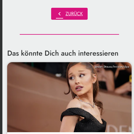
chevron_left
ZURÜCK
Das könnte Dich auch interessieren
Jordan Strauss/Invision/dpa