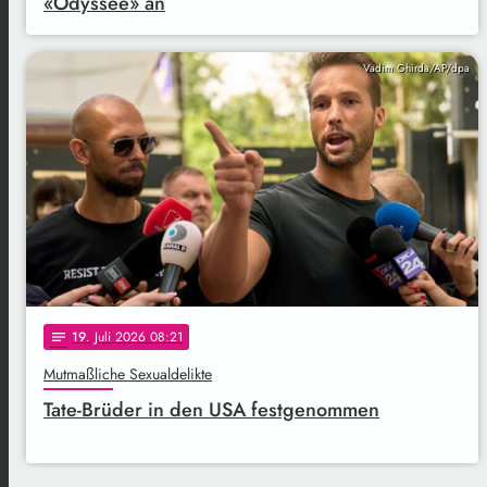
«Odyssee» an
Vadim Ghirda/AP/dpa
19
. Juli 2026 08:21
notes
Mutmaßliche Sexualdelikte
Tate-Brüder in den USA festgenommen