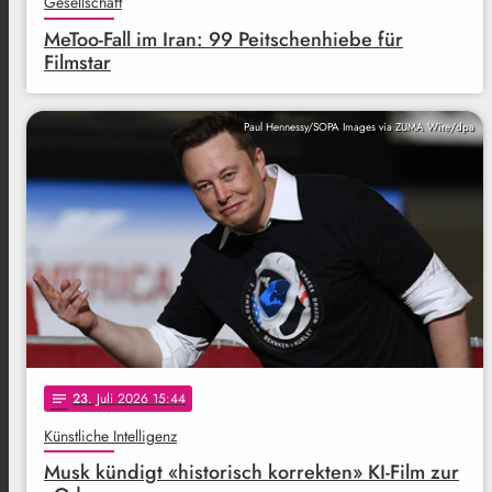
Gesellschaft
MeToo-Fall im Iran: 99 Peitschenhiebe für
Filmstar
Paul Hennessy/SOPA Images via ZUMA Wire/dpa
23
. Juli 2026 15:44
notes
Künstliche Intelligenz
Musk kündigt «historisch korrekten» KI-Film zur