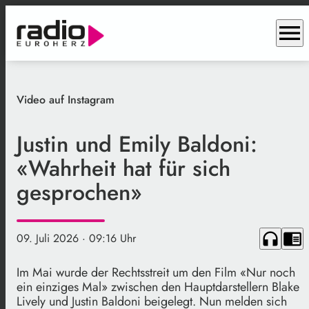
menu
Video auf Instagram
Justin und Emily Baldoni:
«Wahrheit hat für sich
gesprochen»
headphones
chrome_reader_mode
09. Juli 2026
· 09:16 Uhr
Im Mai wurde der Rechtsstreit um den Film «Nur noch
ein einziges Mal» zwischen den Hauptdarstellern Blake
Lively und Justin Baldoni beigelegt. Nun melden sich