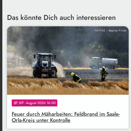
Das könnte Dich auch interessieren
NEWS5 / Stephan Fricke
07
. August 2026 16:00
notes
Feuer durch Mäharbeiten: Feldbrand im Saale-
Orla-Kreis unter Kontrolle