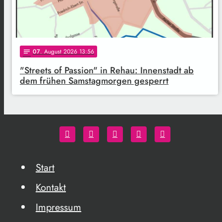
07
. August 2026 13:56
notes
"Streets of Passion" in Rehau: Innenstadt ab
dem frühen Samstagmorgen gesperrt
Start
Kontakt
Impressum