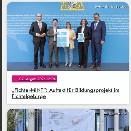
StMFH/Christian Blaschka
07
. August 2026 15:04
notes
„Fichtel-MINT“: Auftakt für Bildungsprojekt im
Fichtelgebirge
Stadt Marktredwitz