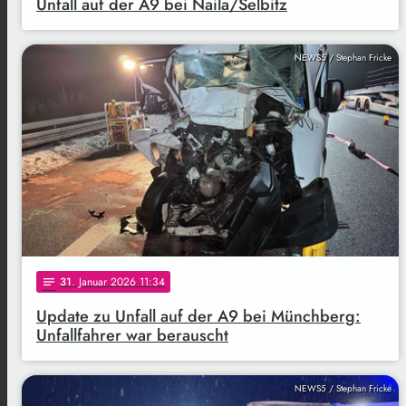
Unfall auf der A9 bei Naila/Selbitz
NEWS5 / Stephan Fricke
31
. Januar 2026 11:34
notes
Update zu Unfall auf der A9 bei Münchberg:
Unfallfahrer war berauscht
NEWS5 / Stephan Fricke