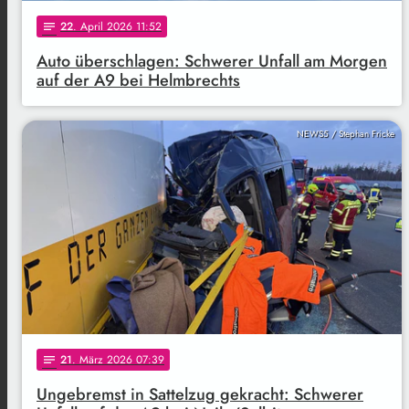
22
. April 2026 11:52
notes
Auto überschlagen: Schwerer Unfall am Morgen
auf der A9 bei Helmbrechts
NEWS5 / Stephan Fricke
21
. März 2026 07:39
notes
Ungebremst in Sattelzug gekracht: Schwerer