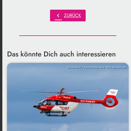
chevron_left
ZURÜCK
Das könnte Dich auch interessieren
Symbolbild / Markus Mainka / stock.adobe.com