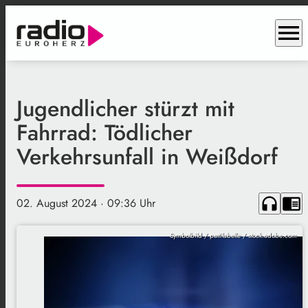
menu
Jugendlicher stürzt mit
Fahrrad: Tödlicher
Verkehrsunfall in Weißdorf
headphones
chrome_reader_mode
02. August 2024
· 09:36 Uhr
Symbolbild / pattilabelle / stock.adobe.com