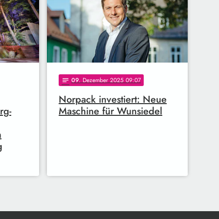
09
. Dezember 2025 09:07
notes
Norpack investiert: Neue
rg-
Maschine für Wunsiedel
n
g