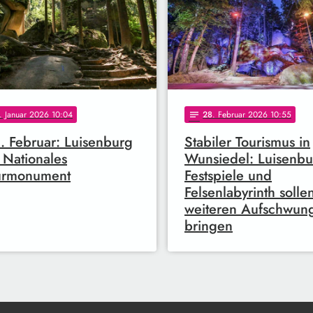
. Januar 2026 10:04
28
. Februar 2026 10:55
notes
. Februar: Luisenburg
Stabiler Tourismus in
 Nationales
Wunsiedel: Luisenbu
urmonument
Festspiele und
Felsenlabyrinth solle
weiteren Aufschwun
bringen