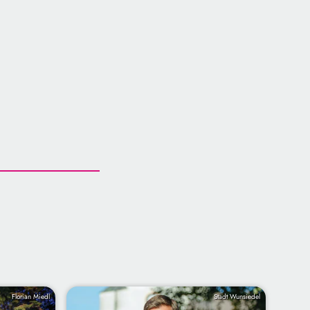
Florian Miedl
Stadt Wunsiedel