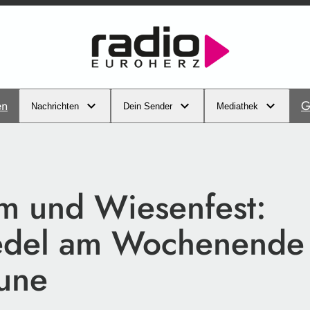
en
G
Nachrichten
Dein Sender
Mediathek
um und Wiesenfest:
del am Wochenende 
aune