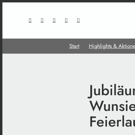
Start
Highlights & Aktion
Jubilä
Wunsie
Feierl