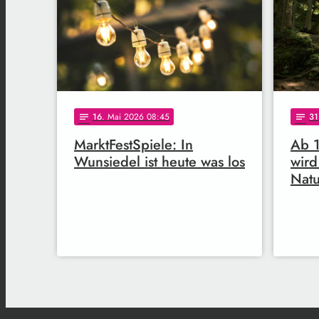
16
. Mai 2026 08:45
31
notes
notes
MarktFestSpiele: In
Ab 1
Wunsiedel ist heute was los
wird
Nat