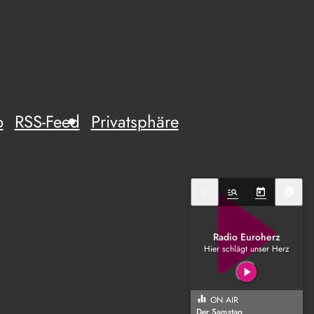
o
RSS-Feed
Privatsphäre
expand_more
manage_search
today
library_music
Radio Euroherz
Hier schlägt unser Herz
play_arrow
equalizer
ON AIR
Der Samstag