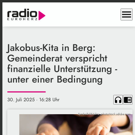
menu
Jakobus-Kita in Berg:
Gemeinderat verspricht
finanzielle Unterstützung -
unter einer Bedingung
headphones
chrome_reader_mode
30. Juli 2025
· 16:28 Uhr
Symbolbild/akira_photo/stock.adobe.com