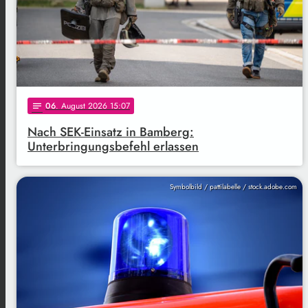
06
. August 2026 15:07
notes
Nach SEK-Einsatz in Bamberg:
Unterbringungsbefehl erlassen
Symbolbild / pattilabelle / stock.adobe.com