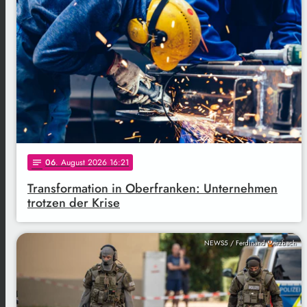
06
. August 2026 16:21
notes
Transformation in Oberfranken: Unternehmen
trotzen der Krise
NEWS5 / Ferdinand Merzbach